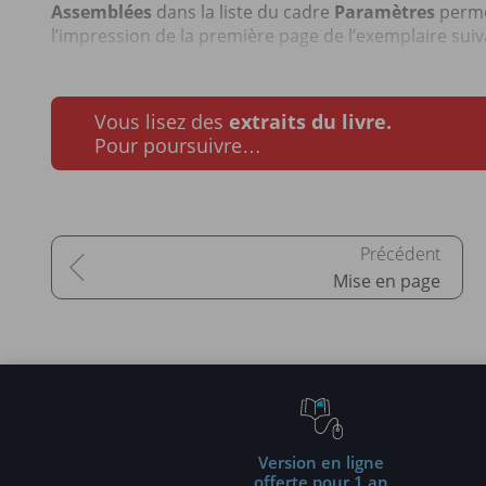
Assemblées
dans la liste du cadre
Paramètres
perme
l’impression de la première page de l’exemplaire suiva
Vous lisez des
extraits du livre.
Pour poursuivre…
Mise en page
Version en ligne
offerte pour 1 an