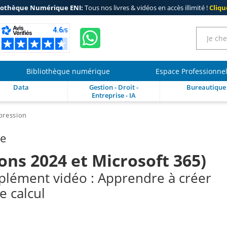
iothèque Numérique ENI:
Tous nos livres & vidéos en accès illimité !
Clique
Bibliothèque numérique
Espace Professionne
Data
Gestion - Droit -
Bureautique
Entreprise - IA
pression
re
ions 2024 et Microsoft 365)
plément vidéo : Apprendre à créer
e calcul