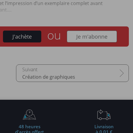
t l’impression d’un exemplaire complet avant
nt....
ou
J'achète
Je m'abonne
Création de graphiques
48 heures
Livraison
d'accès offert
à 0,01 €