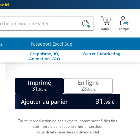
z ici
ls
Passeport Excel Sup’
Graphisme, 3D,
Web et E-Marketing
Animation, CAO
Imprimé
En ligne
31,
23,
95 €
96 €
31,
Ajouter au panier
95 €
Toute reproduction de ces extraits, notamment à des fins
commerciales, est strictement interdite.
Tous droits reservés - Editions ENI