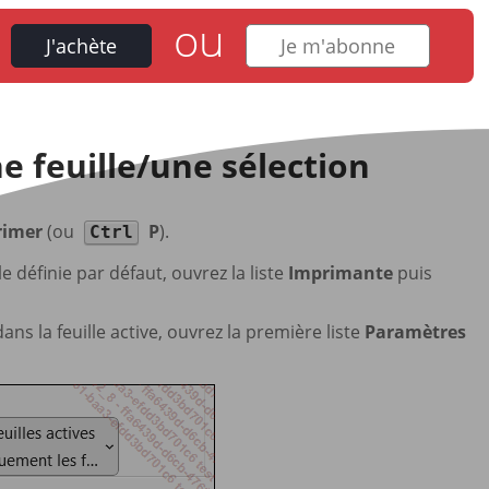
ou
J'achète
Je m'abonne
 feuille/une sélection
rimer
(ou
P
).
Ctrl
 définie par défaut, ouvrez la liste
Imprimante
puis
s la feuille active, ouvrez la première liste
Paramètres