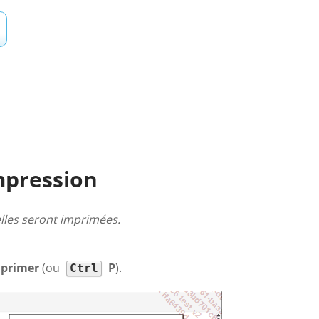
impression
u’elles seront imprimées.
primer
(ou
P
).
Ctrl