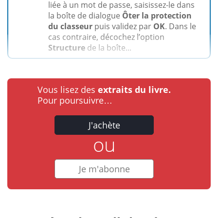
liée à un mot de passe, saisissez-le dans
la boîte de dialogue
Ôter la protection
du classeur
puis validez par
OK
. Dans le
cas contraire, décochez l’option
Structure
de la boîte...
Vous lisez des
extraits du livre.
Pour poursuivre…
J'achète
ou
Je m'abonne