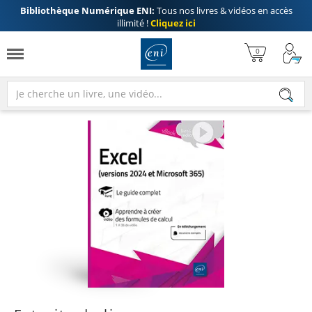
Bibliothèque Numérique ENI:
Tous nos livres & vidéos en accès
illimité !
Cliquez ici