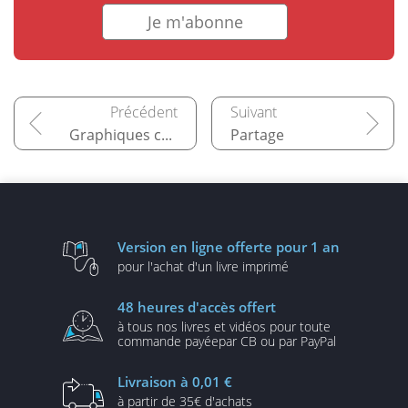
Je m'abonne
Graphiques croisés dynamiques
Partage
Version en ligne
offerte pour 1 an
pour l'achat d'un
livre imprimé
48 heures
d'accès offert
à tous nos livres et vidéos
pour toute
commande payée
par CB ou par PayPal
Livraison
à 0,01 €
à partir de
35€ d'achats