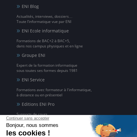
ENI Blog
Actualités, interviews, dossiers…
Toute l’informatique vue par ENI
ENI Ecole informatique
Formations de BAC+2 à BAC+5,
dans nos campus physiques et en ligne
Groupe ENI
Expert de la formation informatique
sous toutes ses formes depuis 1981
ENI Service
Formations avec formateur à l'informatique,
à distance ou en présentiel
Editions ENI Pro
Supports de cours
pour les organismes de formation
ENI elearning