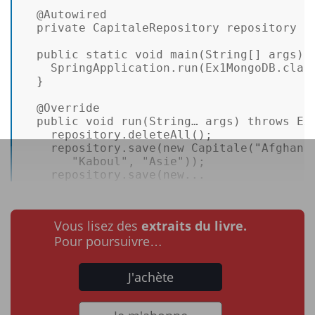
@Autowired
private
 CapitaleRepository repository ; 
public
static
void
main
(String[] args)
 {
    SpringApplication.run(Ex1MongoDB.class
  } 

@Override
public
void
run
(String… args)
throws
 Ex
    repository.deleteAll(); 

    repository.save(
new
Capitale
(
"Afghani
"Kaboul"
, 
"Asie"
)); 

    repository.save(new...
Vous lisez des
extraits du livre.
Pour poursuivre…
J'achète