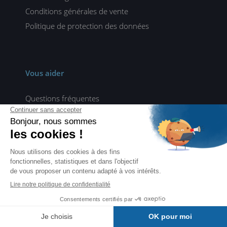
Conditions générales de vente
Politique de protection des données
Vous aider
Questions fréquentes
Paiement sécurisé
Tarifs et délais de livraison
Activer un code
Contact
Vous accompagner