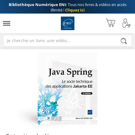
Bibliothèque Numérique ENI:
Tous nos livres & vidéos en accès
illimité !
Cliquez ici