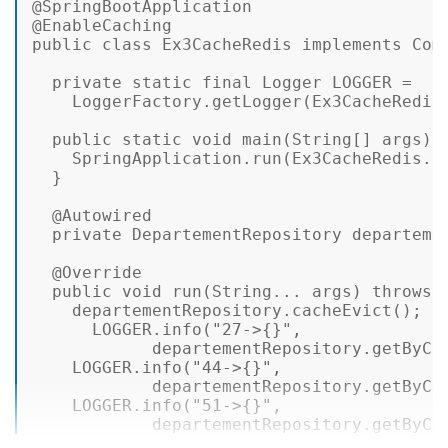
@SpringBootApplication
@EnableCaching
public
class
Ex3CacheRedis
implements
Com
private
static
final
Logger
LOGGER
=
    LoggerFactory.getLogger(Ex3CacheRedis.
public
static
void
main
(String[] args)
 {
    SpringApplication.run(Ex3CacheRedis.cl
  } 

@Autowired
private
 DepartementRepository departemen
@Override
public
void
run
(String... args)
throws
 
    departementRepository.cacheEvict(); 

      LOGGER.info(
"27->{}"
, 

            departementRepository.getByCo
    LOGGER.info(
"44->{}"
, 

            departementRepository.getByCo
    LOGGER.info(
"51->{}"
, 

            departementRepository.getByCo