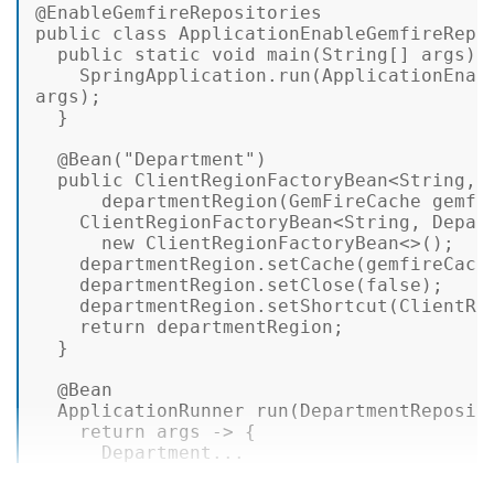
@EnableGemfireRepositories
public
class
ApplicationEnableGemfireRepo
public
static
void
main
(
String
[] args) 
SpringApplication
.
run
(
ApplicationEnab
args); 

  } 

@Bean
(
"Department"
) 

public
ClientRegionFactoryBean
<
String
, 
departmentRegion
(
GemFireCache gemfi
ClientRegionFactoryBean
<
String
, 
Depar
new
ClientRegionFactoryBean
<>(); 

    departmentRegion.
setCache
(gemfireCache
    departmentRegion.
setClose
(
false
); 

    departmentRegion.
setShortcut
(
ClientRe
return
 departmentRegion; 

  } 

@Bean
ApplicationRunner
run
(
DepartmentReposit
return
 args -> { 

Department
...