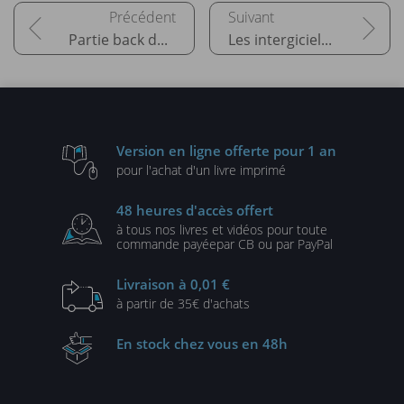
Partie back de l’application
Les intergiciels à messages (MOM)
Version en ligne
offerte pour 1 an
pour l'achat d'un
livre imprimé
48 heures
d'accès offert
à tous nos livres et vidéos
pour toute
commande payée
par CB ou par PayPal
Livraison
à 0,01 €
à partir de
35€ d'achats
En stock
chez vous en 48h