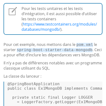
Pour les tests unitaires et les tests
d’intégration, il est aussi possible d’utiliser
les tests containers
(
https://www.testcontainers.org/modules/
databases/mongodb/
).
Pour cet exemple, nous mettons dans le
le
pom.xml
starter
. Ceci
spring-boot-starter-data-mongodb
a pour effet d’inclure les dépendances vers MongoDB.
Il n’y a pas de différences notables avec un programme
classique utilisant du SQL.
La classe du lanceur :
@SpringBootApplication
public
class
Ex1MongoDB
implements
Comman
private
static
final
Logger
LOGGER
=
 LoggerFactory.getLogger(Ex1MongoDB.c