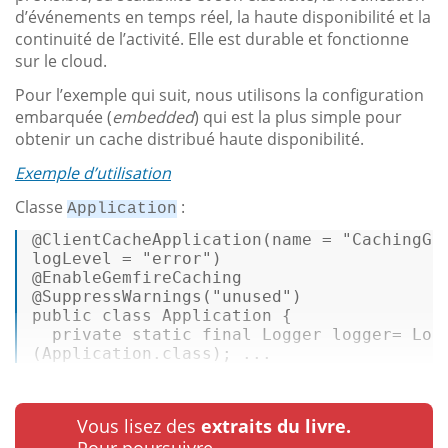
d’événements en temps réel, la haute disponibilité et la
continuité de l’activité. Elle est durable et fonctionne
sur le cloud.
Pour l’exemple qui suit, nous utilisons la configuration
embarquée (
embedded
) qui est la plus simple pour
obtenir un cache distribué haute disponibilité.
Exemple d’utilisation
Classe
:
Application
@ClientCacheApplication(name = 
"CachingGe
logLevel = 
"error"
)
@EnableGemfireCaching
@SuppressWarnings(
"unused"
)
public
class
Application
 { 

private
 static 
final
 Logger logger= Logg
(Application.
class
); ...
Vous lisez des
extraits du livre.
Pour poursuivre…