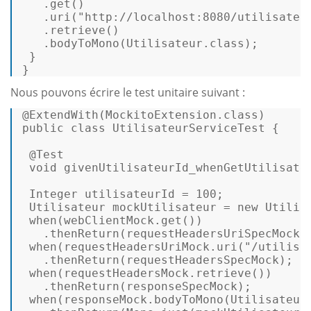
   .
get
() 

   .uri(
"http://localhost:8080/utilisateu
   .retrieve() 

   .bodyToMono(Utilisateur.
class
); 

 } 

} 
Nous pouvons écrire le test unitaire suivant :
@ExtendWith(MockitoExtension.
class
public
class
UtilisateurServiceTest
 { 

 @Test 

void
givenUtilisateurId_whenGetUtilisate
 Integer utilisateurId = 
100
; 

 Utilisateur mockUtilisateur = 
new
 Utilis
when
(webClientMock.
get
()) 

   .thenReturn(requestHeadersUriSpecMock);
when
(requestHeadersUriMock.uri(
"/utilisa
   .thenReturn(requestHeadersSpecMock); 

when
(requestHeadersMock.retrieve()) 

   .thenReturn(responseSpecMock); 

when
(responseMock.bodyToMono(Utilisateur