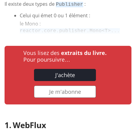
Il existe deux types de
:
Publisher
Celui qui émet 0 ou 1 élément :
le Mono :
reactor.core.publisher.Mono<T>...
Vous lisez des
extraits du livre.
Pour poursuivre…
J'achète
Je m'abonne
WebFlux