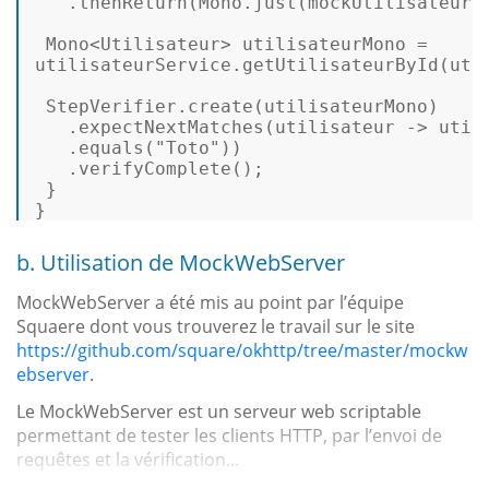
   .thenReturn(Mono.just(mockUtilisateur))
 Mono<Utilisateur> utilisateurMono = 

utilisateurService.getUtilisateurById(util
 StepVerifier.create(utilisateurMono) 

   .expectNextMatches(utilisateur -> utili
   .
equals
(
"Toto"
)) 

   .verifyComplete(); 

 } 

} 
b. Utilisation de MockWebServer
MockWebServer a été mis au point par l’équipe
Squaere dont vous trouverez le travail sur le site
https://github.com/square/okhttp/tree/master/mockw
ebserver
.
Le MockWebServer est un serveur web scriptable
permettant de tester les clients HTTP, par l’envoi de
requêtes et la vérification...