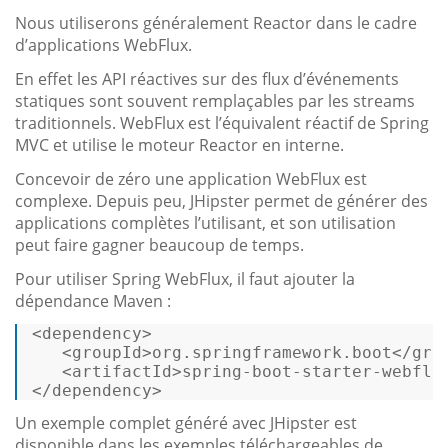
Nous utiliserons généralement Reactor dans le cadre
d’applications WebFlux.
En effet les API réactives sur des flux d’événements
statiques sont souvent remplaçables par les streams
traditionnels. WebFlux est l’équivalent réactif de Spring
MVC et utilise le moteur Reactor en interne.
Concevoir de zéro une application WebFlux est
complexe. Depuis peu, JHipster permet de générer des
applications complètes l’utilisant, et son utilisation
peut faire gagner beaucoup de temps.
Pour utiliser Spring WebFlux, il faut ajouter la
dépendance Maven :
<
dependency
>
<
groupId
>
org.springframework.boot
</
gro
<
artifactId
>
spring-boot-starter-webflu
</
dependency
>
Un exemple complet généré avec JHipster est
disponible dans les exemples téléchargeables de