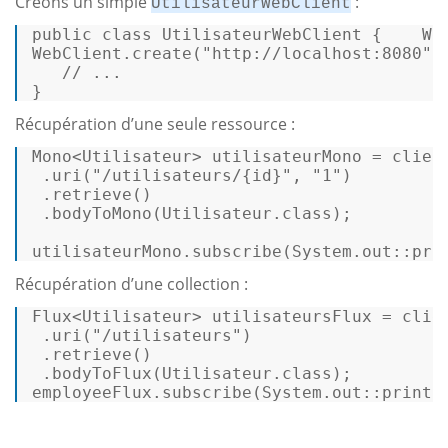
Créons un simple
:
UtilisateurWebClient
public
class
UtilisateurWebClient
 {    
We
WebClient.create(
"http://localhost:8080"
);
// ... 
} 
Récupération d’une seule ressource :
Mono<Utilisateur> utilisateurMono = clien
 .uri(
"/utilisateurs/{id}"
, 
"1"
) 

 .retrieve() 

 .bodyToMono(Utilisateur.
class
); 

utilisateurMono.subscribe(System.
out
::pri
Récupération d’une collection :
Flux<Utilisateur> utilisateursFlux = clie
 .uri(
"/utilisateurs"
) 

 .retrieve() 

 .bodyToFlux(Utilisateur.
class
); 

employeeFlux.subscribe(System.
out
::printl