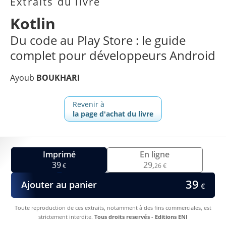
Extraits du livre
Kotlin
Du code au Play Store : le guide
complet pour développeurs Android
Ayoub
BOUKHARI
Revenir à
la page d'achat du livre
Imprimé
En ligne
39
29,
€
26 €
39
Ajouter au panier
€
Toute reproduction de ces extraits, notamment à des fins commerciales, est
strictement interdite.
Tous droits reservés - Editions ENI