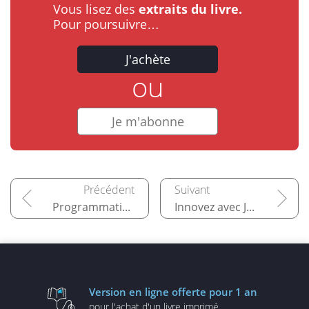
Vous lisez des
extraits du livre.
Pour poursuivre…
J'achète
ou
Je m'abonne
Programmation orientée objet et fonctionnelle
Innovez avec Jetpack Compose
Version en ligne
offerte pour 1 an
pour l'achat d'un
livre imprimé