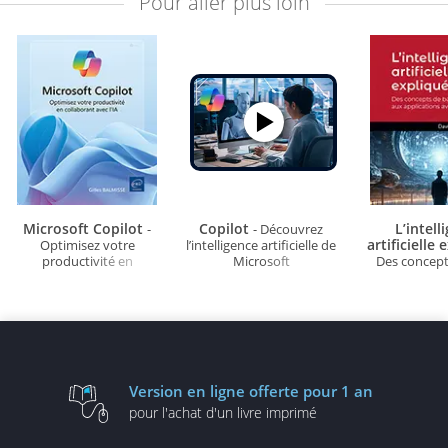
Pour aller plus loin
Microsoft Copilot
Copilot
L’intell
-
- Découvrez
artificielle
Optimisez votre
l’intelligence artificielle de
productivité en
Microsoft
Des concept
collaborant avec l’IA
aux appli
avancées 
Version en ligne
offerte pour 1 an
pour l'achat d'un
livre imprimé