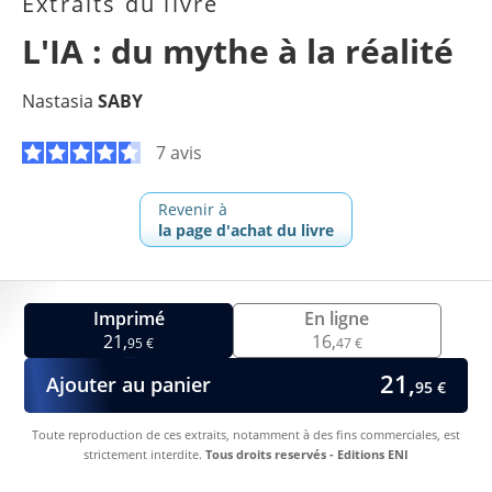
Extraits du livre
L'IA : du mythe à la réalité
Nastasia
SABY
7 avis
Revenir à
la page d'achat du livre
Imprimé
En ligne
21,
16,
95 €
47 €
21,
Ajouter au panier
95 €
Toute reproduction de ces extraits, notamment à des fins commerciales, est
strictement interdite.
Tous droits reservés - Editions ENI