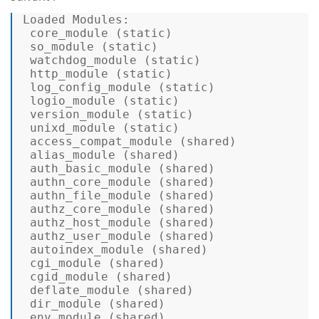
Loaded Modules:  

 core_module (
static
)  

 so_module (
static
)  

 watchdog_module (
static
)  

 http_module (
static
)  

 log_config_module (
static
)  

 logio_module (
static
)  

 version_module (
static
)  

 unixd_module (
static
)  

 access_compat_module (
shared
)  

 alias_module (
shared
)  

 auth_basic_module (
shared
)  

 authn_core_module (
shared
)  

 authn_file_module (
shared
)  

 authz_core_module (
shared
)  

 authz_host_module (
shared
)  

 authz_user_module (
shared
)  

 autoindex_module (
shared
)  

 cgi_module (
shared
)  

 cgid_module (
shared
)  

 deflate_module (
shared
)  

 dir_module (
shared
)  

 env_module (
shared
)  
