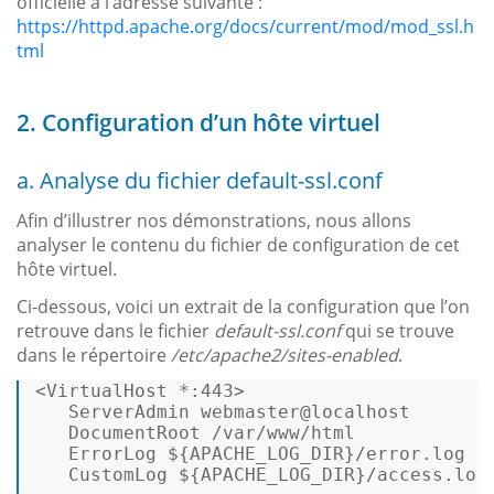
officielle à l’adresse suivante :
https://httpd.apache.org/docs/current/mod/mod_ssl.h
tml
2. Configuration d’un hôte virtuel
a. Analyse du fichier default-ssl.conf
Afin d’illustrer nos démonstrations, nous allons
analyser le contenu du fichier de configuration de cet
hôte virtuel.
Ci-dessous, voici un extrait de la configuration que l’on
retrouve dans le fichier
default-ssl.conf
qui se trouve
dans le répertoire
/etc/apache2/sites-enabled
.
<VirtualHost *:443>  

   ServerAdmin webmaster@localhost  

   DocumentRoot /var/www/html  

   ErrorLog 
${APACHE_LOG_DIR}
/error.log  

   CustomLog 
${APACHE_LOG_DIR}
/access.log 