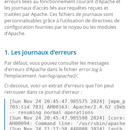
erreurs liées au fonctionnement courant d’Apache et
les journaux d’accès liés aux requêtes reçues et
traitées par Apache. Ces fichiers de journaux sont
personnalisables grâce à l’utilisation de directives de
configuration fournies par le noyau ou les modules
d’Apache.
1. Les journaux d’erreurs
Par défaut, vous pouvez consulter les messages
d’erreurs d’Apache dans le fichier
error.log
à
l’emplacement
/var/log/apache2/
.
Ci-dessous, voici un extrait d’erreurs que l’on peut
retrouver dans ce journal d’erreur :
[
Sun
Nov
24
20
:45:47.985575
2024
] [
mpm_pr
703
:tid
703
] 
AH00163:
Apache/2.4.62
(Debi
--
resuming
normal
operations
[
Sun
Nov
24
20
:45:47.985598
2024
] [
core:n
AH00094: Command line:
'/usr/sbin/apache2
[
Sun
Nov
24
21
:17:58.448808
2024
] [
auth_b