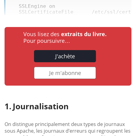
   SSLEngine on  

   SSLCertificateFile      /etc/ssl/certs
Vous lisez des
extraits du livre.
Pour poursuivre…
J'achète
Je m'abonne
Journalisation
On distingue principalement deux types de journaux
sous Apache, les journaux d’erreurs qui regroupent les