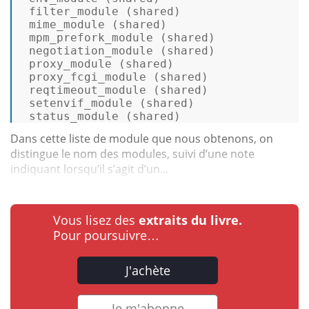
 filter_module (
shared
)  

 mime_module (
shared
)  

 mpm_prefork_module (
shared
)  

 negotiation_module (
shared
)  

 proxy_module (
shared
)  

 proxy_fcgi_module (
shared
)  

 reqtimeout_module (
shared
)  

 setenvif_module (
shared
)  

 status_module (
shared
) 
Dans cette liste de module que nous obtenons, on
distingue le nom des modules, suivi d’une note
indiquant lorsqu’il s’agit d’un...
Vous lisez des
extraits du livre.
Pour poursuivre…
J'achète
Je m'abonne