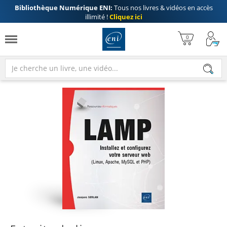
Bibliothèque Numérique ENI:
Tous nos livres & vidéos en accès
illimité !
Cliquez ici