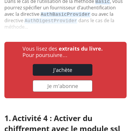
Dans le cas de l’utilisation de la méthode
, vous
Basic
pourrez spécifier un fournisseur d’authentification
avec la directive
ou avec la
AuthBasicProvider
directive
dans le cas de la
AuthDigestProvider
méthode...
Vous lisez des
extraits du livre.
Pour poursuivre…
J'achète
Je m'abonne
Activité 4 : Activer du
chiffrement avec le module ssl