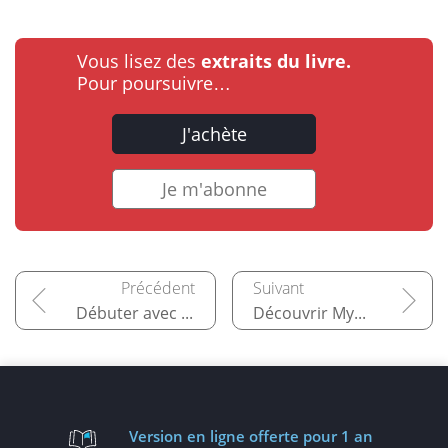
Vous lisez des
extraits du livre.
Pour poursuivre…
J'achète
Je m'abonne
Débuter avec Apache
Découvrir MySQL
Version en ligne
offerte pour 1 an