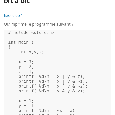
bit à bit
Exercice 1
Qu’imprime le programme suivant ?
#include <stdio.h> 
int
 main() 

{ 

int
x
,
y
,z; 

x
 = 
3
; 

y
 = 
2
; 

    z = 
1
; 

printf
(
"%d\n"
, 
x
 | 
y
 & z); 

printf
(
"%d\n"
, 
x
 | 
y
 & ~z); 

printf
(
"%d\n"
, 
x
 ^ 
y
 & ~z); 

printf
(
"%d\n"
, 
x
 & 
y
 & z); 

x
 = 
1
; 

y
 = -
1
; 

printf
(
"%d\n"
, ~
x
 | 
x
); 
