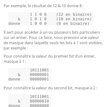
Par exemple, le résultat de 12 & 10 donne 8 :
1
1
0
0
    (
12
 en binaire) 

    &    
1
0
1
0
    (
10
 en binaire) 

donne    
1
0
0
0
    (
8
 en binaire) 
Il sert pour accéder à un ou plusieurs bits particuliers
sur un entier. Pour ce faire, nous prenons une valeur
de masque dans laquelle seuls les bits à 1 sont visibles,
par exemple :
Pour connaître la valeur du premier bit d’un entier,
masque à 1 :
         10111001 

    &    00000001 

donne    00000001 
Pour connaître la valeur du second bit, masque à 2 :
         10111001 

    &    00000010 

donne    00000000 