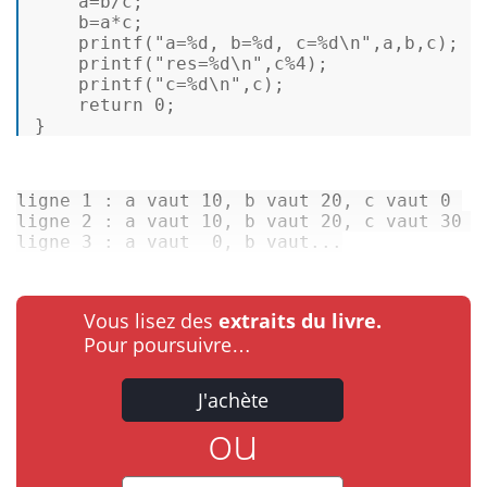
    a=b/c;                               
    b=a*c;                               
printf
(
"a=%d, b=%d, c=%d\n"
,a,b,c);  
printf
(
"res=%d\n"
,c%4);              
printf
(
"c=%d\n"
,c);                  
return
0
; 

} 
ligne
1
 : 
a
vaut
10
, 
b
vaut
20
, 
c
vaut
0
ligne
2
 : 
a
vaut
10
, 
b
vaut
20
, 
c
vaut
30
ligne
3
 : 
a
vaut
0
, 
b
vaut
...
Vous lisez des
extraits du livre.
Pour poursuivre…
J'achète
ou