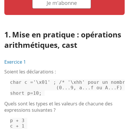
Je m'abonne
Mise en pratique : opérations
arithmétiques, cast
Exercice 1
Soient les déclarations :
char
 c =
'\x01'
 ; 
/* '\xhh' pour un nombre
                (0...9, a...f ou A...F) s
short
 p=
10
; 
Quels sont les types et les valeurs de chacune des
expressions suivantes ?
p 
+
3
c
+
1