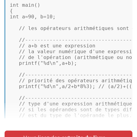
int
main
()
int
 a=
90
, b=
10
;  

// les opérateurs arithmétiques sont +
//------------------------------------
// a+b est une expression  
// la valeur numérique d'une expressio
// de l'opération (arithmétique ou non
printf
(
"%d\n"
,a+b);  

//------------------------------------
// priorité des opérateurs arithmétiqu
printf
(
"%d\n"
,a/
2
+b*
8
%
3
); 
// (a/2)+((b
//------------------------------------
// type d'une expression arithmétique 
// si les opérandes sont de types diff
// est du type de l'opérande le plus..