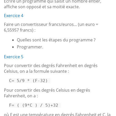
Écrire un programme qui saisit un nombre entier,
affiche son opposé et sa moitié exacte.
Exercice 4
Faire un convertisseur francs/euros... (un euro =
6,55957 francs) :
Quelles sont les étapes du programme ?
Programmer.
Exercice 5
Pour convertir des degrés Fahrenheit en degrés
Celsius, on a la formule suivante :
C
= 
5
/
9
 * (F-
32
) 
Pour convertir des degrés Celsius en degrés
Fahrenheit, on a :
F
= ( (
9
*C ) / 
5
)+
32
où F est une température en degrés Fahrenheit et C, la