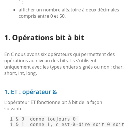
1 ;
afficher un nombre aléatoire à deux décimales
compris entre 0 et 50.
Opérations bit à bit
En C nous avons six opérateurs qui permettent des
opérations au niveau des bits. Ils s’utilisent
uniquement avec les types entiers signés ou non : char,
short, int, long.
1. ET : opérateur &
L’opérateur ET fonctionne bit à bit de la façon
suivante :
i 
&
0
  donne toujours 
0
i 
&
1
  donne i
,
c
'est-à-dire soit 0 soit 