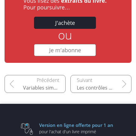
Vous lisez des
extraits du livre.
Pour poursuivre…
J'achète
ou
Je m'abonne
Variables simples
Les contrôles des blocs d'instructions
Version en ligne
offerte pour 1 an
pour l'achat d'un
livre imprimé