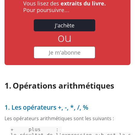
Vous lisez des
extraits du livre.
Pour poursuivre…
J'achète
ou
Je m'abonne
Opérations arithmétiques
1. Les opérateurs +, -, *, /, %
Les opérateurs arithmétiques sont les suivants :
+     plus     : 
