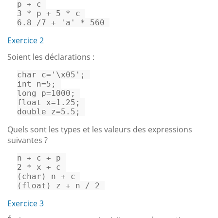
p 
+
c
3
*
 p 
+
5
*
c
6.8
/
7
+
'a'
*
560
Exercice 2
Soient les déclarations :
char
 c=
'\x05'
int
 n=
5
long
 p=
1000
float
 x=
1.25
double
 z=
5.5
; 
Quels sont les types et les valeurs des expressions
suivantes ?
n 
+
c
+
2
*
 x 
+
c
(
char
)
 n 
+
c
(
float
)
 z 
+
 n 
/
2
Exercice 3