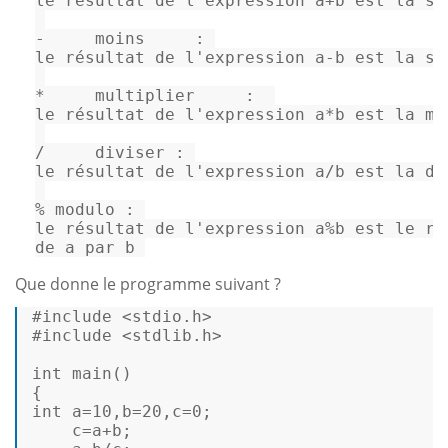
le résultat de l
'expression
 a+b est la som
-     moins     : 

le résultat de l
'expression
 a-b est la so
*     multiplier     :  

le résultat de l
'expression
 a*b est la mu
/     diviser : 

le résultat de l
'expression
 a/b est la di
% modulo : 

le résultat de l
'expression
 a%b est le re
de a par b 
Que donne le programme suivant ?
#include <stdio.h> 
#include <stdlib.h> 
int
 main() 

int
 a=
10
,b=
20
,c=
0
;                       
    c=a+b;                               