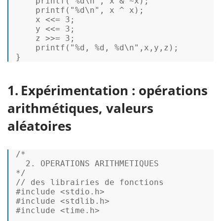
printf
(
"%d\n"
, 
x
 & ~
x
);  

printf
(
"%d\n"
, 
x
 ^ 
x
);  

x
 <<= 
3
;  

y
 <<= 
3
;  

    z >>= 
3
;  

printf
(
"%d, %d, %d\n"
,
x
,
y
,z); 

} 
Expérimentation : opérations
arithmétiques, valeurs
aléatoires
/*  

  2. OPERATIONS ARITHMETIQUES  

*/
// des librairies de fonctions  
#
include
<stdio.h>
#
include
<stdlib.h>
#
include
<time.h>