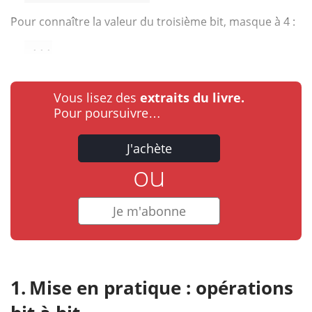
Pour connaître la valeur du troisième bit, masque à 4 :
 ...
Vous lisez des
extraits du livre.
Pour poursuivre…
J'achète
ou
Je m'abonne
Mise en pratique : opérations