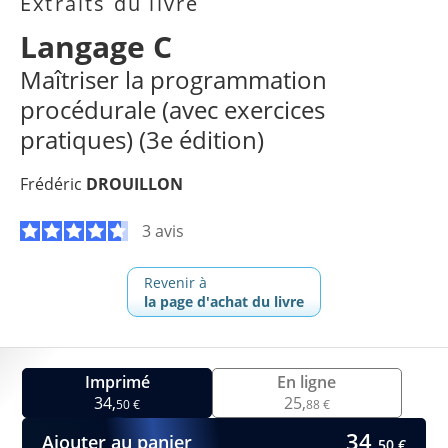
Extraits du livre
Langage C
Maîtriser la programmation
procédurale (avec exercices
pratiques) (3e édition)
Frédéric
DROUILLON
3 avis
Revenir à
la page d'achat du livre
Imprimé
En ligne
34,
25,
50 €
88 €
34,
Ajouter au panier
50 €