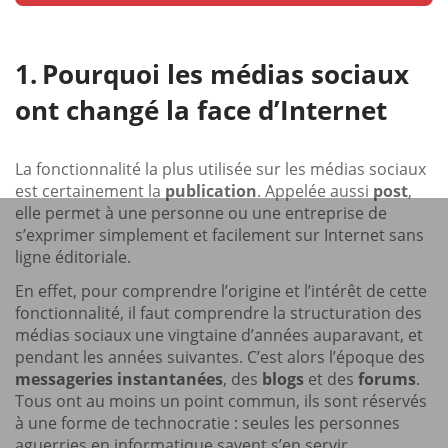
Pourquoi les médias sociaux
ont changé la face d’Internet
La fonctionnalité la plus utilisée sur les médias sociaux
est certainement la
publication
. Appelée aussi
post
,
elle permet à une personne ou une entreprise de
s’exprimer simplement et facilement sur Internet sans
ligne éditoriale.
En effet, pour comprendre l’origine et l’intérêt de cette
fonctionnalité, il faut comprendre la structuration des
médias sociaux une vingtaine d’années auparavant, et
pendant les années suivantes. C’est alors l’époque des
messageries instantanées
, des
blogs
et des
forums
.
Tous ont au moins un point commun, ils sont réservés
à une forme de technocratie : seules les personnes
aguerries en informatique savent s’en servir.