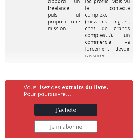
d’abord un
les profils. Mais vu
freelance
le contexte
puis lui
complexe
propose une
(missions longues,
mission.
chez de grands
comptes…), un
commercial va
forcément devoir
rassurer...
Vous lisez des
extraits du livre.
Pour poursuivre…
J'achète
Je m'abonne