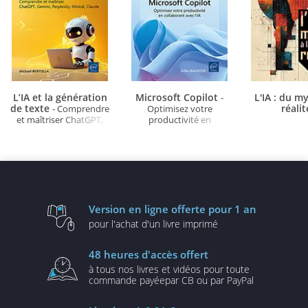
L’IA et la génération
Microsoft Copilot
L'IA : du my
-
de texte
réali
- Comprendre
Optimisez votre
et maîtriser ChatGPT,
productivité en
Gemini, Perplexity,
collaborant avec l’IA
Mistral, Claude
Version en ligne
offerte pour 1 an
pour l'achat d'un
livre imprimé
48 heures
d'accès offert
à tous nos livres et vidéos
pour toute
commande payée
par CB ou par PayPal