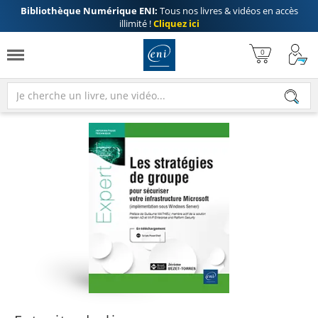
Bibliothèque Numérique ENI:
Tous nos livres & vidéos en accès
illimité !
Cliquez ici