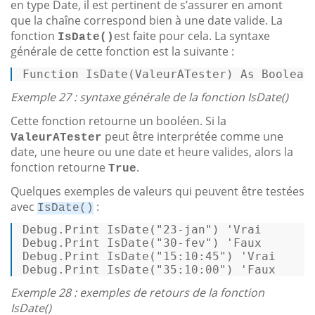
en type Date, il est pertinent de s’assurer en amont
que la chaîne correspond bien à une date valide. La
fonction
est faite pour cela. La syntaxe
IsDate()
générale de cette fonction est la suivante :
Function
 IsDate(ValeurATester) 
As
Boolean
Exemple 27 : syntaxe générale de la fonction IsDate()
Cette fonction retourne un booléen. Si la
peut être interprétée comme une
ValeurATester
date, une heure ou une date et heure valides, alors la
fonction retourne
.
True
Quelques exemples de valeurs qui peuvent être testées
avec
:
IsDate()
Debug
.Print 
IsDate
(
"23-jan"
) 
'Vrai
Debug
.Print 
IsDate
(
"30-fev"
) 
'Faux
Debug
.Print 
IsDate
(
"15:10:45"
) 
'Vrai
Debug
.Print 
IsDate
(
"35:10:00"
) 
'Faux
Exemple 28 : exemples de retours de la fonction
IsDate()