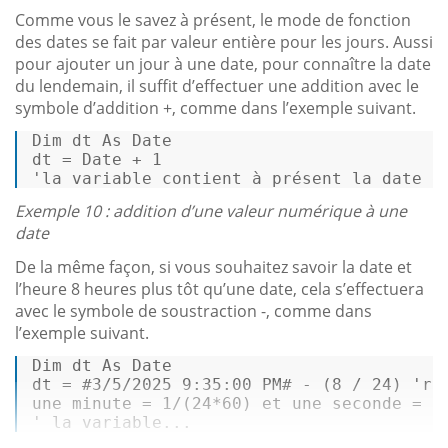
Comme vous le savez à présent, le mode de fonction
des dates se fait par valeur entière pour les jours. Aussi
pour ajouter un jour à une date, pour connaître la date
du lendemain, il suffit d’effectuer une addition avec le
symbole d’addition +, comme dans l’exemple suivant.
Dim
 dt 
As
Date
dt = 
Date
 + 
1
'la variable contient à présent la date d
Exemple 10 : addition d’une valeur numérique à une
date
De la même façon, si vous souhaitez savoir la date et
l’heure 8 heures plus tôt qu’une date, cela s’effectuera
avec le symbole de soustraction -, comme dans
l’exemple suivant.
Dim
 dt 
As
Date
dt = 
#3/5/2025 9:35:00 PM#
 - (
8
 / 
24
) 
'ra
une minute = 
1
/(
24
*
60
) et une seconde = 
1
' la variable...