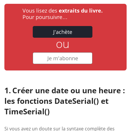
Vous lisez des
extraits du livre.
Pour poursuivre…
J'achète
ou
Je m'abonne
Créer une date ou une heure :
les fonctions DateSerial() et
TimeSerial()
Si vous avez un doute sur la syntaxe complète des