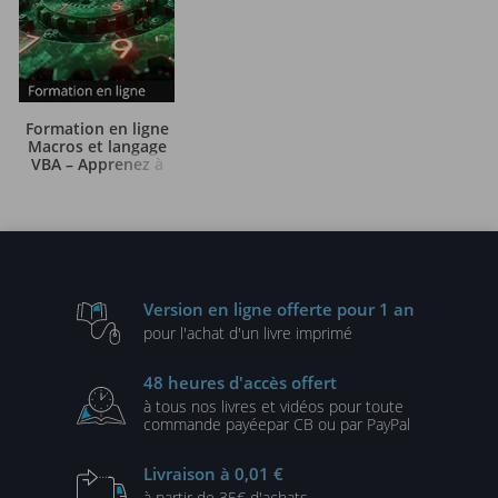
Formation en ligne
Macros et langage
VBA – Apprenez à
programmer sous
Excel
- + le livre
numérique Macros et
langage VBA – Découvrez
la programmation sous
Excel OFFERT - Valable 1
an, en illimité
Version en ligne
offerte pour 1 an
pour l'achat d'un
livre imprimé
48 heures
d'accès offert
à tous nos livres et vidéos
pour toute
commande payée
par CB ou par PayPal
Livraison
à 0,01 €
à partir de
35€ d'achats