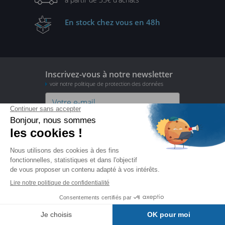
En stock
chez vous en 48h
Inscrivez-vous à notre newsletter
voir notre politique de protection des données
je m'inscris
Suivez-nous


Nous connaître