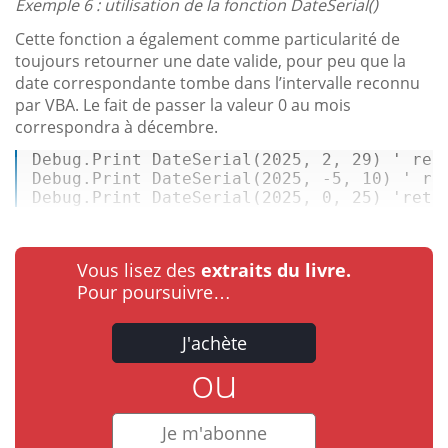
Exemple 6 : utilisation de la fonction DateSerial()
Cette fonction a également comme particularité de
toujours retourner une date valide, pour peu que la
date correspondante tombe dans l’intervalle reconnu
par VBA. Le fait de passer la valeur 0 au mois
correspondra à décembre.
Debug
.Print 
DateSerial
(
2025
, 
2
, 
29
) ' ret
Debug
.Print 
DateSerial
(
2025
, -
5
, 
10
) ' re
Debug
.Print 
DateSerial
(
2025
, 
0
, 
25
) 
'reto
Vous lisez des
extraits du livre.
Pour poursuivre…
J'achète
ou
Je m'abonne