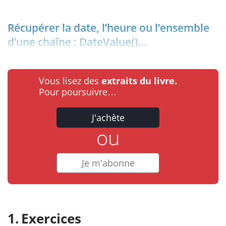
Récupérer la date, l’heure ou l’ensemble
d’une chaîne : DateValue()...
Vous lisez des
extraits du livre.
Pour poursuivre…
J'achète
ou
Je m'abonne
Exercices