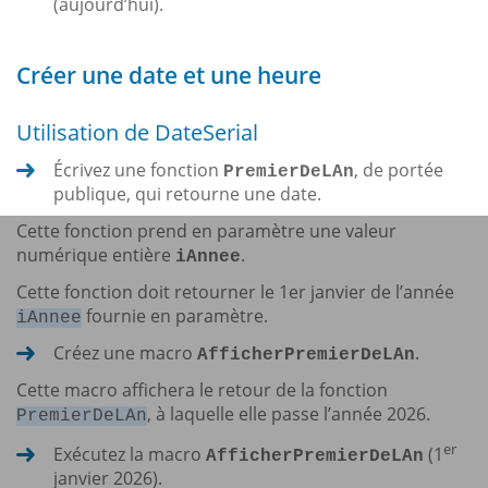
(aujourd’hui).
Créer une date et une heure
Utilisation de DateSerial
Écrivez une fonction
, de portée
PremierDeLAn
publique, qui retourne une date.
Cette fonction prend en paramètre une valeur
numérique entière
.
iAnnee
Cette fonction doit retourner le 1er janvier de l’année
fournie en paramètre.
iAnnee
Créez une macro
.
AfficherPremierDeLAn
Cette macro affichera le retour de la fonction
, à laquelle elle passe l’année 2026.
PremierDeLAn
er
Exécutez la macro
(1
AfficherPremierDeLAn
janvier 2026).