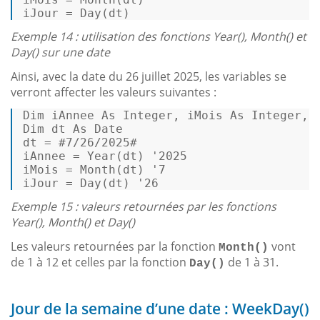
iJour = Day(dt) 
Exemple 14 : utilisation des fonctions Year(), Month() et
Day() sur une date
Ainsi, avec la date du 26 juillet 2025, les variables se
verront affecter les valeurs suivantes :
Dim
 iAnnee 
As
Integer
, iMois 
As
Integer
, 
Dim
 dt 
As
Date
dt = 
#7/26/2025#
iAnnee = Year(dt) 
'2025 
iMois = Month(dt) 
'7 
iJour = Day(dt) 
'26 
Exemple 15 : valeurs retournées par les fonctions
Year(), Month() et Day()
Les valeurs retournées par la fonction
vont
Month()
de 1 à 12 et celles par la fonction
de 1 à 31.
Day()
Jour de la semaine d’une date : WeekDay()