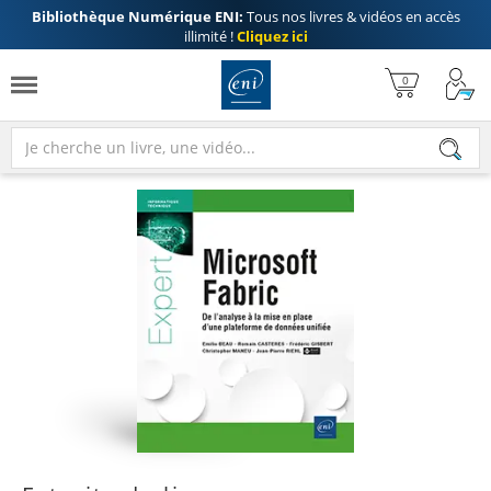
Bibliothèque Numérique ENI:
Tous nos livres & vidéos en accès
illimité !
Cliquez ici