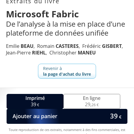
Extraits du livre
Microsoft Fabric
De l’analyse à la mise en place d’une
plateforme de données unifiée
Emilie
BEAU
Romain
CASTERES
Frédéric
GISBERT
Jean-Pierre
RIEHL
Christopher
MANEU
Revenir à
la page d'achat du livre
Imprimé
En ligne
39
29,
€
26 €
39
Ajouter au panier
€
Toute reproduction de ces extraits, notamment à des fins commerciales, est