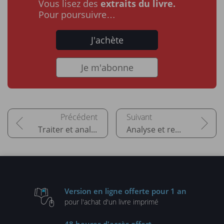
Vous lisez des
extraits du livre.
Pour poursuivre…
J'achète
Je m'abonne
Traiter et analyser des données en temps réel
Analyse et reporting d'entreprise
Version en ligne
offerte pour 1 an
pour l'achat d'un
livre imprimé
48 heures
d'accès offert