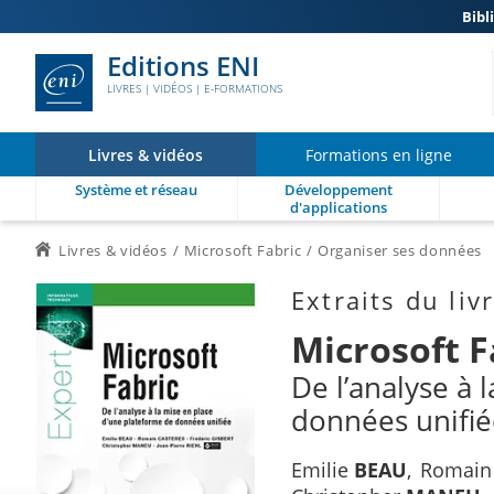
Bibl
Editions ENI
LIVRES | VIDÉOS | E-FORMATIONS
Livres & vidéos
Formations en ligne
Système et réseau
Développement
d'applications
Livres & vidéos
Microsoft Fabric
Organiser ses données
Extraits du liv
Microsoft F
De l’analyse à 
données unifié
Emilie
BEAU
Romai