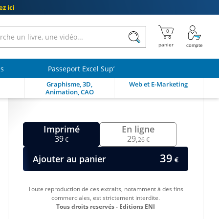
z ici
ls
Passeport Excel Sup’
Graphisme, 3D,
Web et E-Marketing
Animation, CAO
Imprimé
En ligne
39
29,
€
26 €
39
Ajouter au panier
€
Toute reproduction de ces extraits, notamment à des fins
commerciales, est strictement interdite.
Tous droits reservés - Editions ENI