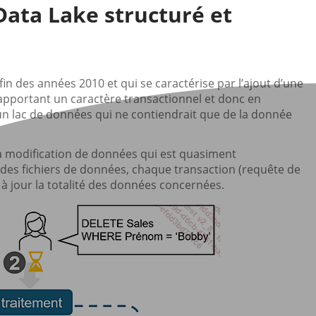
Data Lake structuré et
n des années 2010 et qui se caractérise par l’ajout d’une
apportant un caractère transactionnel et donc en
un lac de données qui ne contiendrait que de la donnée
a modification de données qui est quasiment
 des fichiers de données, chaque transaction (requête de
 à jour la totalité des données concernées.