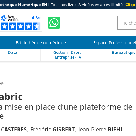
iothèque Numérique ENI:
Tous nos livres & vidéos en accès illimité !
Clique
Bibliothèque numérique
Espace Professionne
Data
Gestion - Droit -
Bureautique
Entreprise - IA
re
abric
la mise en place d’une plateforme de
e
n
CASTERES
Frédéric
GISBERT
Jean-Pierre
RIEHL