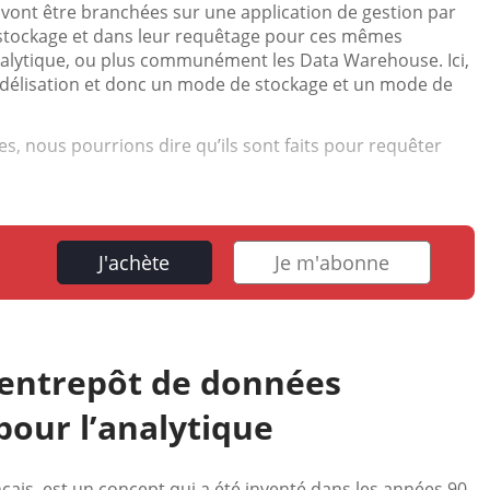
i vont être branchées sur une application de gestion par
 stockage et dans leur requêtage pour ces mêmes
analytique, ou plus communément les Data Warehouse. Ici,
odélisation et donc un mode de stockage et un mode de
ses, nous pourrions dire qu’ils sont faits pour requêter
J'achète
Je m'abonne
 entrepôt de données
pour l’analytique
is, est un concept qui a été inventé dans les années 90,