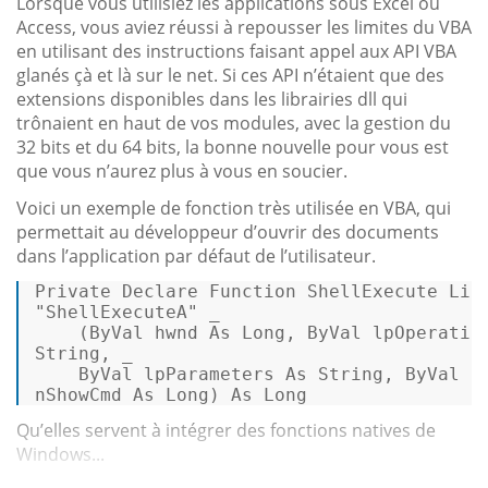
Lorsque vous utilisiez les applications sous Excel ou
Access, vous aviez réussi à repousser les limites du VBA
en utilisant des instructions faisant appel aux API VBA
glanés çà et là sur le net. Si ces API n’étaient que des
extensions disponibles dans les librairies dll qui
trônaient en haut de vos modules, avec la gestion du
32 bits et du 64 bits, la bonne nouvelle pour vous est
que vous n’aurez plus à vous en soucier.
Voici un exemple de fonction très utilisée en VBA, qui
permettait au développeur d’ouvrir des documents
dans l’application par défaut de l’utilisateur.
Private
Declare
Function
 ShellExecute 
Lib
"ShellExecuteA"
 _ 

    (
ByVal
 hwnd 
As
Long
, 
ByVal
 lpOperatio
String
, _ 

ByVal
 lpParameters 
As
String
, 
ByVal
 l
nShowCmd 
As
Long
) 
As
Long
Qu’elles servent à intégrer des fonctions natives de
Windows...