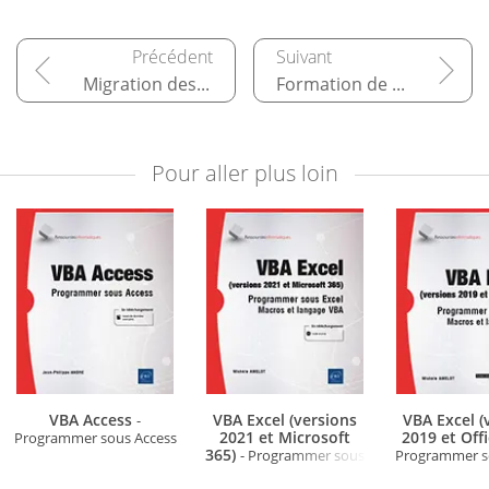
Migration des processus – Power Automate et Office Scripts
Formation de vos utilisateurs
Pour aller plus loin
VBA Access
VBA Excel (versions
VBA Excel (
-
2021 et Microsoft
2019 et Off
Programmer sous Access
365)
- Programmer sous
Programmer so
Excel : macros et langage
Macros et la