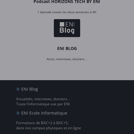
Podcast HORIZONS TECH BY ENI
1 épisode toutes les deux semaines à 8h
ENI BLOG
Actus, interviews, dossiers…
ENI Blog
Actualités, interviews, dossiers…
Toute l’informatique vue par ENI
ENI Ecole informatique
Formations de BAC+2 à BAC+5,
dans nos campus physiques et en ligne