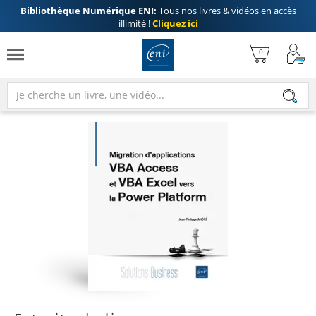
Bibliothèque Numérique ENI:
Tous nos livres & vidéos en accès
illimité !
Cliquez ici