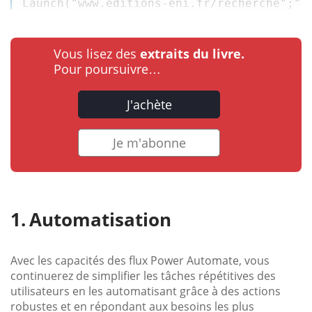
Launch(
"www.editions-eni.fr/recherche"
;
"e
Vous lisez des
extraits du livre.
Pour poursuivre…
J'achète
Je m'abonne
Automatisation
Avec les capacités des flux Power Automate, vous
continuerez de simplifier les tâches répétitives des
utilisateurs en les automatisant grâce à des actions
robustes et en répondant aux besoins les plus