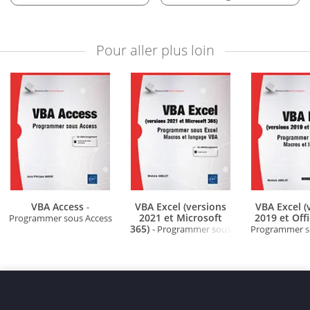
Pour aller plus loin
VBA Access
VBA Excel (versions
VBA Excel (
-
2021 et Microsoft
2019 et Off
Programmer sous Access
365)
- Programmer sous
Programmer so
Excel : macros et langage
Macros et la
VBA