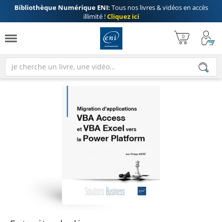
Bibliothèque Numérique ENI:
Tous nos livres & vidéos en accès
illimité !
Cliquez ici