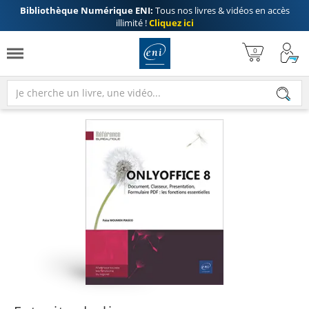
Bibliothèque Numérique ENI:
Tous nos livres & vidéos en accès
illimité !
Cliquez ici