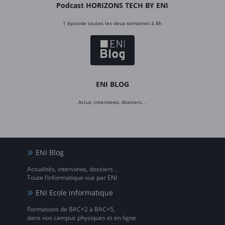
Podcast HORIZONS TECH BY ENI
1 épisode toutes les deux semaines à 8h
ENI BLOG
Actus, interviews, dossiers…
ENI Blog
Actualités, interviews, dossiers…
Toute l’informatique vue par ENI
ENI Ecole informatique
Formations de BAC+2 à BAC+5,
dans nos campus physiques et en ligne