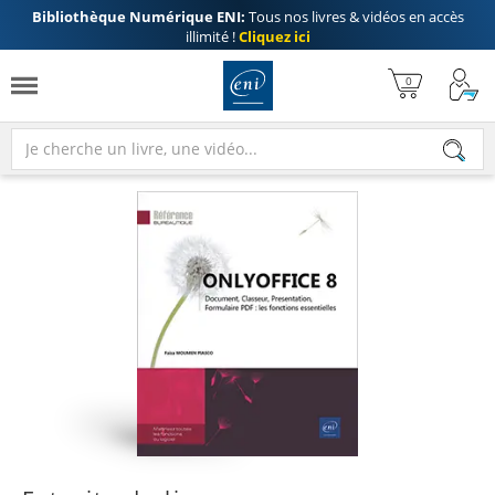
Bibliothèque Numérique ENI:
Tous nos livres & vidéos en accès
illimité !
Cliquez ici