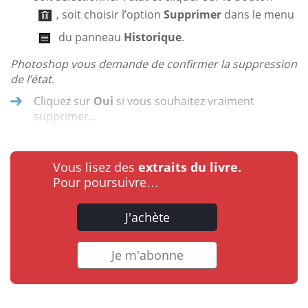
, soit choisir l’option
Supprimer
dans le menu
du panneau
Historique
.
Photoshop vous demande de confirmer la suppression
de l’état.
Cliquez sur
Oui
si vous souhaitez vraiment
supprimer...
Vous lisez des
extraits du livre.
Pour poursuivre…
J'achète
Je m'abonne