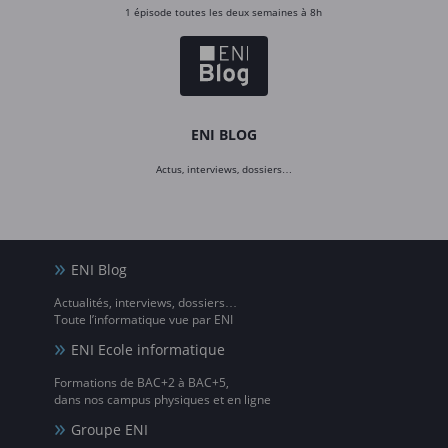
1 épisode toutes les deux semaines à 8h
ENI BLOG
Actus, interviews, dossiers…
ENI Blog
Actualités, interviews, dossiers…
Toute l’informatique vue par ENI
ENI Ecole informatique
Formations de BAC+2 à BAC+5,
dans nos campus physiques et en ligne
Groupe ENI