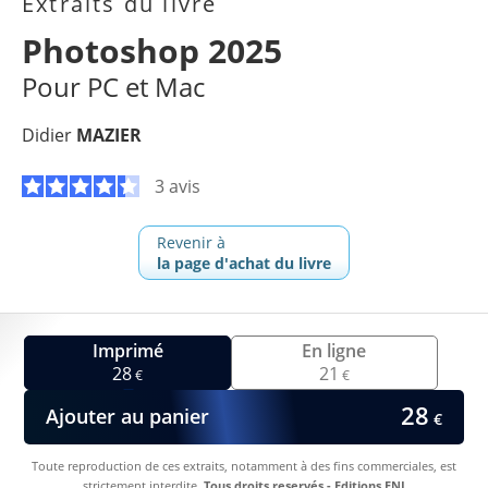
Extraits du livre
Photoshop 2025
Pour PC et Mac
Didier
MAZIER
3 avis
Revenir à
la page d'achat du livre
Imprimé
En ligne
28
21
€
€
28
Ajouter au panier
€
Toute reproduction de ces extraits, notamment à des fins commerciales, est
strictement interdite.
Tous droits reservés - Editions ENI