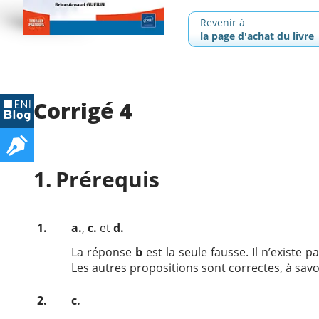
Revenir à
la page d'achat du livre
Corrigé 4
Prérequis
1.
a.
,
c.
et
d.
La réponse
b
est la seule fausse. Il n’existe 
Les autres propositions sont correctes, à sav
2.
c.