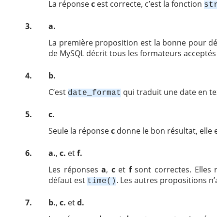
La réponse
c
est correcte, c’est la fonction
st
3.
a.
La première proposition est la bonne pour dé
de MySQL décrit tous les formateurs acceptés 
4.
b.
C’est
qui traduit une date en te
date_format
5.
c.
Seule la réponse
c
donne le bon résultat, elle 
6.
a.
,
c.
et
f.
Les réponses
a
,
c
et
f
sont correctes. Elles
défaut est
. Les autres propositions n
time()
7.
b.
,
c.
et
d.