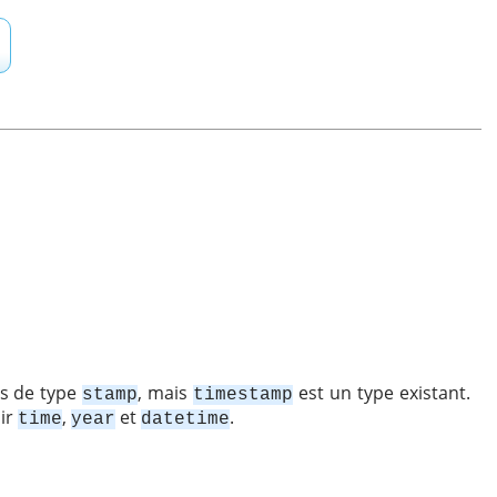
pas de type
, mais
est un type existant.
stamp
timestamp
oir
,
et
.
time
year
datetime