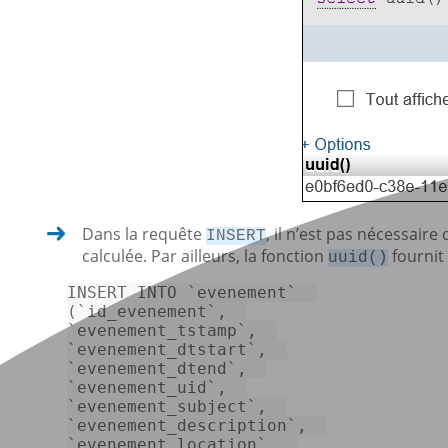
Dans la requête
, il n’est pas nécessair
INSERT
calculée. Par ailleurs, la fonction
fournit 
uuid()
INSERT INTO 
`evenement`
(
`id_evenement`
`evenement_tstamp`
`evenement_dtstart`
`evenement_dtend`
`evenement_uid`
`evenement_subject`
`evenement_description`
`evenement_location`