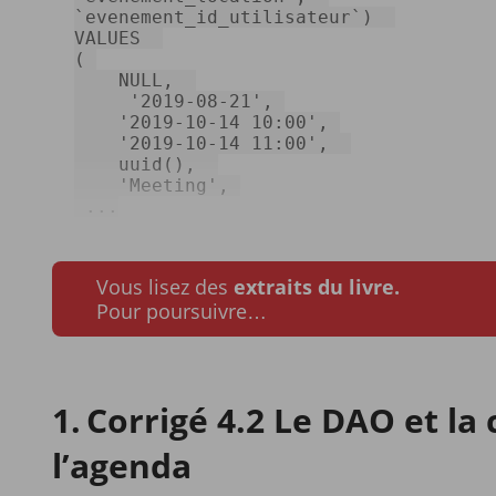
`evenement_id_utilisateur`
)  

VALUES  

( 

    NULL,  

'2019-08-21'
, 

'2019-10-14 10:00'
, 

'2019-10-14 11:00'
,  

    uuid(),  

'Meeting'
, 

 ...
Vous lisez des
extraits du livre.
Pour poursuivre…
Corrigé 4.2 Le DAO et la
l’agenda