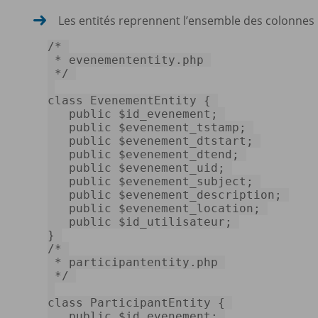
Les entités reprennent l’ensemble des colonnes p
/* 

 * evenemententity.php 

 */
class
EvenementEntity
{ 

public
$id_evenement
; 

public
$evenement_tstamp
; 

public
$evenement_dtstart
; 

public
$evenement_dtend
; 

public
$evenement_uid
; 

public
$evenement_subject
; 

public
$evenement_description
; 

public
$evenement_location
; 

public
$id_utilisateur
; 

/* 

 * participantentity.php 

 */
class
ParticipantEntity
{ 

public
$id_evenement
; 
