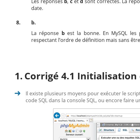
Les réponses
b
,
c
et
d
sont correctes. La rép
date.
8.
b.
La réponse
b
est la bonne. En MySQL les 
respectant l’ordre de définition mais sans êt
Corrigé 4.1 Initialisatio
Il existe plusieurs moyens pour exécuter le scr
code SQL dans la console SQL, ou encore faire un