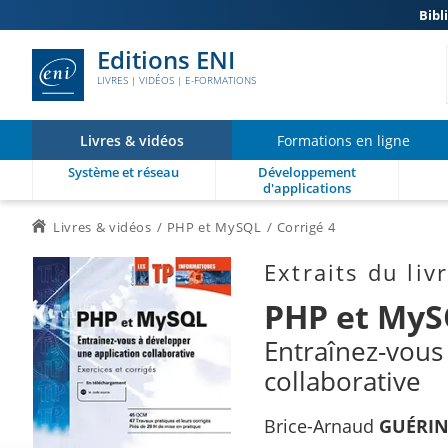
Bibl
Editions ENI
LIVRES | VIDÉOS | E-FORMATIONS
Livres & vidéos
Formations en ligne
Système et réseau
Développement
d'applications
Livres & vidéos
PHP et MySQL
Corrigé 4
Extraits du liv
PHP et My
Entraînez-vous
collaborative
Brice-Arnaud
GUÉRI