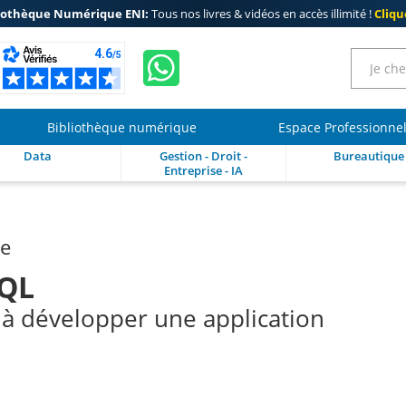
iothèque Numérique ENI:
Tous nos livres & vidéos en accès illimité !
Clique
Bibliothèque numérique
Espace Professionne
Data
Gestion - Droit -
Bureautique
Entreprise - IA
re
SQL
 à développer une application
N