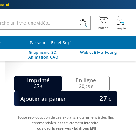
z ici
ls
Passeport Excel Sup’
Graphisme, 3D,
Web et E-Marketing
Animation, CAO
Imprimé
En ligne
27
20,
€
25 €
27
Ajouter au panier
€
Toute reproduction de ces extraits, notamment à des fins
commerciales, est strictement interdite.
Tous droits reservés - Editions ENI