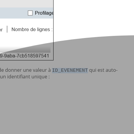
e de donner une valeur à
qui est auto-
ID_EVENEMENT
un identifiant unique :