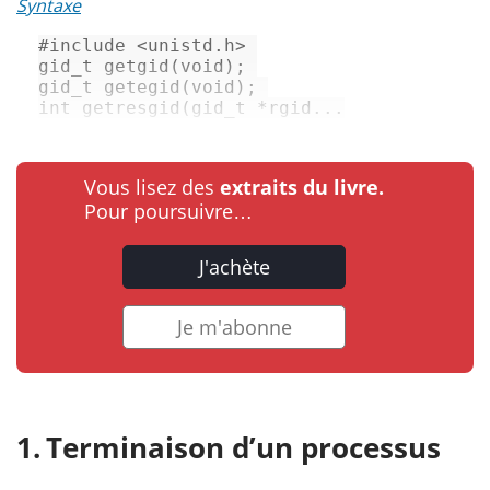
Syntaxe
#
include
<unistd.h>
gid_t
getgid
(
void
)
gid_t
getegid
(
void
)
int
getresgid
(
gid_t
 *rgid...
Vous lisez des
extraits du livre.
Pour poursuivre…
J'achète
Je m'abonne
Terminaison d’un processus