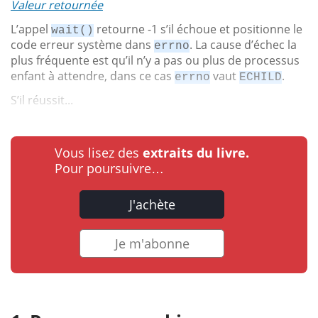
Valeur retournée
L’appel
retourne -1 s’il échoue et positionne le
wait()
code erreur système dans
. La cause d’échec la
errno
plus fréquente est qu’il n’y a pas ou plus de processus
enfant à attendre, dans ce cas
vaut
.
errno
ECHILD
S’il réussit...
Vous lisez des
extraits du livre.
Pour poursuivre…
J'achète
Je m'abonne