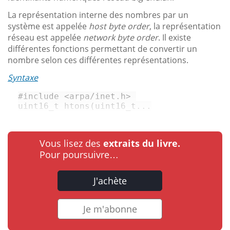
La représentation interne des nombres par un
système est appelée
host byte order
, la représentation
réseau est appelée
network byte order
. Il existe
différentes fonctions permettant de convertir un
nombre selon ces différentes représentations.
Syntaxe
#
include
<arpa/inet.h>
uint16_t
htons
(
uint16_t
...
Vous lisez des
extraits du livre.
Pour poursuivre…
J'achète
Je m'abonne