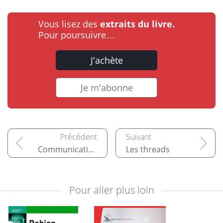
Vous lisez des
extraits du livre.
Pour poursuivre…
J'achète
Je m'abonne
Communication interprocessus (IPC)
Les threads
Pour aller plus loin