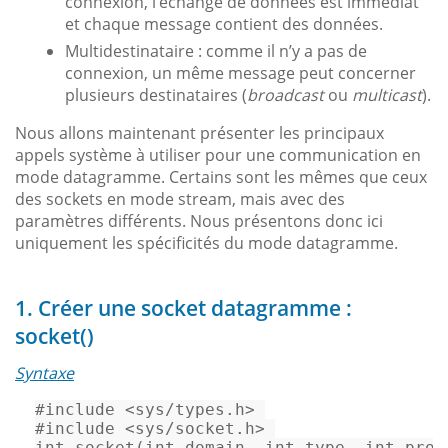
connexion, l’échange de données est immédiat
et chaque message contient des données.
Multidestinataire : comme il n’y a pas de
connexion, un même message peut concerner
plusieurs destinataires (
broadcast
ou
multicast
).
Nous allons maintenant présenter les principaux
appels système à utiliser pour une communication en
mode datagramme. Certains sont les mêmes que ceux
des sockets en mode stream, mais avec des
paramètres différents. Nous présentons donc ici
uniquement les spécificités du mode datagramme.
1. Créer une socket datagramme :
socket()
Syntaxe
#
include
<sys/types.h>
#
include
<sys/socket.h>
int
socket
(
int
 domain, 
int
 type, 
int
 prot