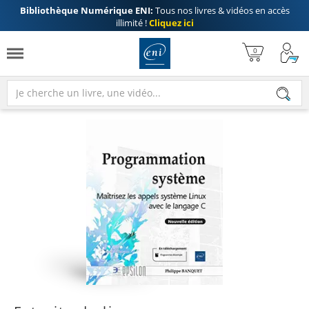
Bibliothèque Numérique ENI:
Tous nos livres & vidéos en accès
illimité !
Cliquez ici