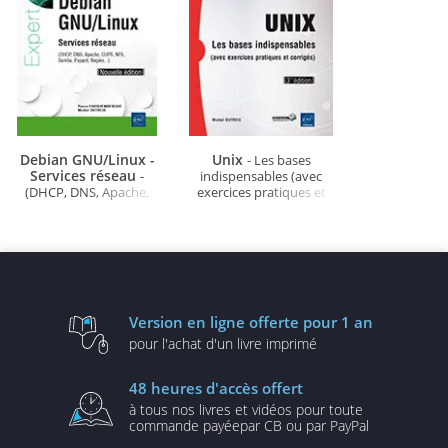
Debian GNU/Linux -
Unix
- Les bases
Services réseau
-
indispensables (avec
(DHCP, DNS, Apache,
exercices pratiques et
CUPS, NFS, Samba,
corrigés) (3ième édition)
Puppet, Nagios...)
(Nouvelle édition)
Version en ligne
offerte pour 1 an
pour l'achat d'un
livre imprimé
48 heures
d'accès offert
à tous nos livres et vidéos
pour toute
commande payée
par CB ou par PayPal