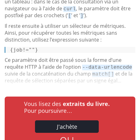
un tableau : dans le cas de la consultation via un
navigateur ou à l’aide de
, le paramètre doit être
curl
postfixé par des crochets (’
’ et ’
’).
[
]
Il reste ensuite à utiliser un sélecteur de métriques.
Ainsi, pour récupérer toutes les métriques sans
distinction, utilisez l’expression suivante :
{job!=
""
} 
Ce paramètre doit être passé sous la forme d’une
requête HTTP à l’aide de l’option
--data-urlencode
suivie de la concaténation du champ
et de la
match[]
requête de sélection séparées par un signe égal...
Vous lisez des
extraits du livre.
Pour poursuivre…
J'achète
ou