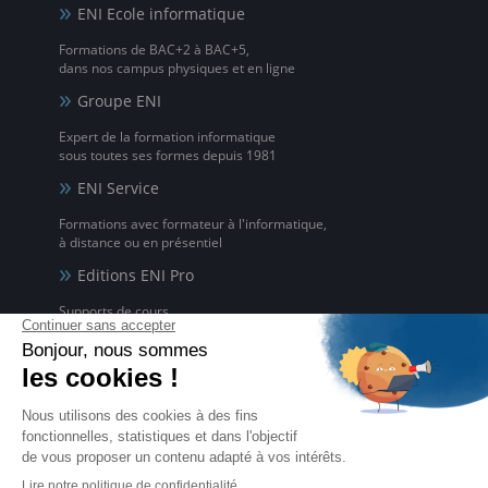
ENI Ecole informatique
Formations de BAC+2 à BAC+5,
dans nos campus physiques et en ligne
Groupe ENI
Expert de la formation informatique
sous toutes ses formes depuis 1981
ENI Service
Formations avec formateur à l'informatique,
à distance ou en présentiel
Editions ENI Pro
Supports de cours
pour les organismes de formation
ENI elearning
La solution de formation à l'informatique en ligne,
disponible en 5 langues
Certifications ENI
Certifications à l'informatique