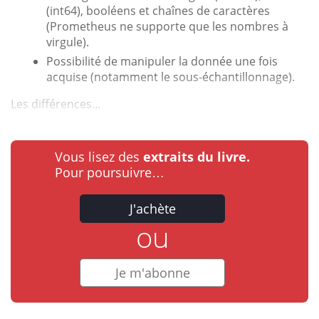
(int64), booléens et chaînes de caractères
(Prometheus ne supporte que les nombres à
virgule).
Possibilité de manipuler la donnée une fois
acquise (notamment le sous-échantillonnage).
Les différences...
Vous lisez des
extraits du livre.
Pour poursuivre…
J'achète
ou
Je m'abonne