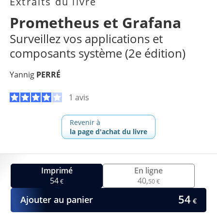
Extraits du livre
Prometheus et Grafana
Surveillez vos applications et
composants système (2e édition)
Yannig
PERRÉ
1 avis
Revenir à
la page d'achat du livre
Imprimé
En ligne
54
40,
€
50 €
54
Ajouter au panier
€