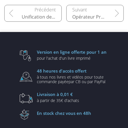
Unification de la collecte à l'aide de Grafana Alloy
Opérateur Prometheus pour Kubernetes
Version en ligne
offerte pour 1 an
pour l'achat d'un
livre imprimé
48 heures
d'accès offert
à tous nos livres et vidéos
pour toute
commande payée
par CB ou par PayPal
Livraison
à 0,01 €
à partir de
35€ d'achats
En stock
chez vous en 48h