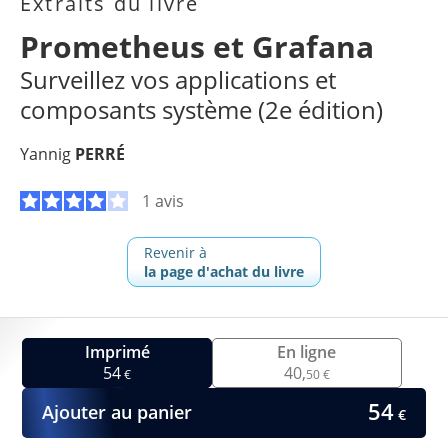
Extraits du livre
Prometheus et Grafana
Surveillez vos applications et
composants système (2e édition)
Yannig
PERRÉ
1 avis
Revenir à
la page d'achat du livre
Imprimé
En ligne
54
40,
€
50 €
54
Ajouter au panier
€