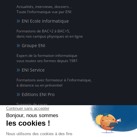
Actualités, interviews, dossiers…
Toute l’informatique vue par ENI
ENI Ecole informatique
Formations de BAC+2 à BAC+5,
dans nos campus physiques et en ligne
Groupe ENI
Expert de la formation informatique
sous toutes ses formes depuis 1981
ENI Service
Formations avec formateur à l'informatique,
à distance ou en présentiel
Editions ENI Pro
Supports de cours
pour les organismes de formation
ENI elearning
La solution de formation à l'informatique en ligne,
disponible en 5 langues