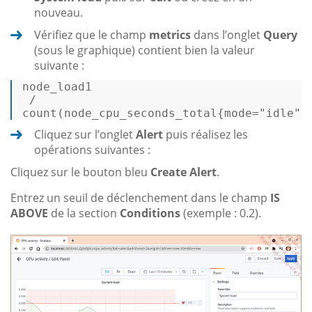
nouveau.
Vérifiez que le champ
metrics
dans l’onglet
Query
(sous le graphique) contient bien la valeur
suivante :
node_load1 

 / 

count(node_cpu_seconds_total{mode=
"idle"
}
Cliquez sur l’onglet
Alert
puis réalisez les
opérations suivantes :
Cliquez sur le bouton bleu
Create Alert
.
Entrez un seuil de déclenchement dans le champ
IS
ABOVE
de la section
Conditions
(exemple : 0.2).