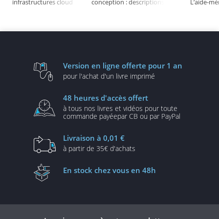
infrastructures cloud
conception : descriptions
L’aide-m
robustes, sécurisées et
et solutions illustrées en
évolutives
UML2 et PHP (3e édition)
Version en ligne
offerte pour 1 an
pour l'achat d'un
livre imprimé
48 heures
d'accès offert
à tous nos livres et vidéos
pour toute
commande payée
par CB ou par PayPal
Livraison
à 0,01 €
à partir de
35€ d'achats
En stock
chez vous en 48h