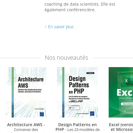
coaching de data scientists. Elle est
également conférencière.
En savoir plus
Nos
nouveautés
Architecture AWS
Design Patterns en
Excel (vers
-
PHP
et Microso
Concevez des
- Les 23 modèles de