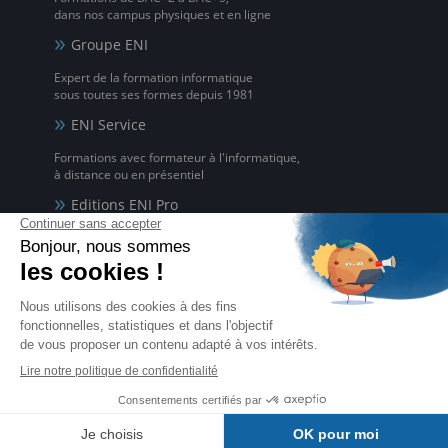
dans nos campus physiques et en ligne
Groupe ENI
Expert de la formation informatique
sous toutes ses formes depuis 1981
ENI Service
Formations avec formateur à l'informatique,
à distance ou en présentiel
Editions ENI Pro
Supports de cours
pour les organismes de formation
ENI elearning
La solution de formation à l'informatique en ligne,
disponible en 5 langues
Certifications ENI
Certifications à l'informatique
éligibles CPF et reconnues par l'État