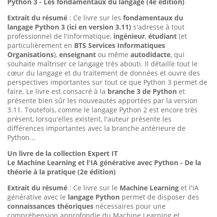
Python 3 - Les fondamentaux du langage (4e édition)
Extrait du résumé
: Ce livre sur les
fondamentaux du
langage Python 3 (ici en version 3.11)
s'adresse à tout
professionnel de l'informatique,
ingénieur
,
étudiant
(et
particulièrement en
BTS Services Informatiques
Organisations
),
enseignant
ou même
autodidacte
, qui
souhaite maîtriser ce langage très abouti. Il détaille tout le
cœur du langage et du traitement de données et ouvre des
perspectives importantes sur tout ce que Python 3 permet de
faire. Le livre est consacré à la
branche 3 de Python
et
présente bien sûr les nouveautés apportées par la version
3.11. Toutefois, comme le langage Python 2 est encore très
présent, lorsqu'elles existent, l'auteur présente les
différences importantes avec la branche antérieure de
Python...
Un livre de la collection Expert IT
Le Machine Learning et l'IA générative avec Python - De la
théorie à la pratique (2e édition)
Extrait du résumé
: Ce livre sur le
Machine Learning
et l'IA
générative avec le
langage Python
permet de disposer des
connaissances théoriques
nécessaires pour une
compréhension approfondie du Machine Learning et