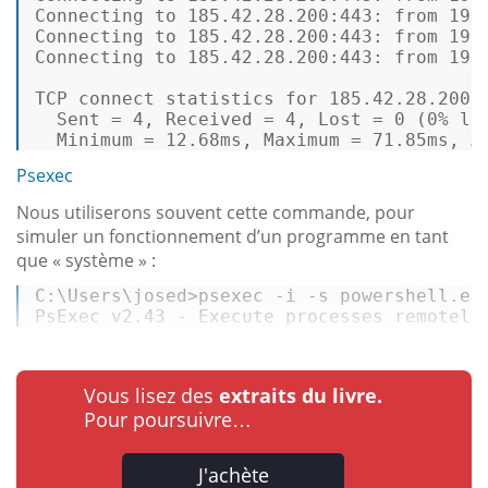
Connecting 
to
185.42
.
28.200
:
443
: 
from
192
Connecting 
to
185.42
.
28.200
:
443
: 
from
192
Connecting 
to
185.42
.
28.200
:
443
: 
from
192
TCP connect statistics 
for
185.42
.
28.200
:
  Sent = 
4
, Received = 
4
, Lost = 
0
 (
0%
 los
  Minimum = 
12.68
ms, Maximum = 
71.85
ms, A
Psexec
Nous utiliserons souvent cette commande, pour
simuler un fonctionnement d’un programme en tant
que « système » :
C:\Users\josed>psexec -i -s powershell.ex
PsExec v2.43 - Execute processes remotely
Vous lisez des
extraits du livre.
Pour poursuivre…
J'achète