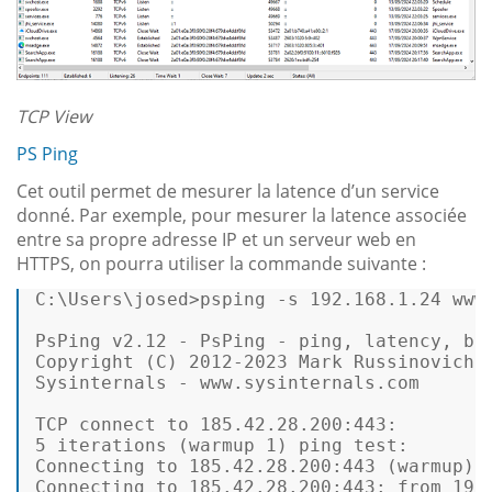
TCP View
PS Ping
Cet outil permet de mesurer la latence d’un service
donné. Par exemple, pour mesurer la latence associée
entre sa propre adresse IP et un serveur web en
HTTPS, on pourra utiliser la commande suivante :
C:
\Users\josed>psping -s 
192.168
.
1.24
 www
PsPing v2.
12
 - PsPing - ping, latency, ban
Copyright (C) 
2012
-
2023
 Mark Russinovich 

Sysinternals - www.sysinternals.com 

TCP connect 
to
185.42
.
28.200
:
443
5
 iterations (warmup 
1
) ping test: 

Connecting 
to
185.42
.
28.200
:
443
 (warmup):
Connecting 
to
185.42
.
28.200
:
443
: 
from
192