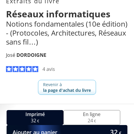
Extraits du livre
Réseaux informatiques
Notions fondamentales (10e édition)
- (Protocoles, Architectures, Réseaux
sans fil…)
José
DORDOIGNE
4 avis
Revenir à
la page d'achat du livre
Imprimé
En ligne
32
24
€
€
32
Ajouter au panier
€