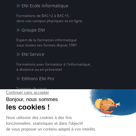
ENI Ecole informatique
Formations de BAC+2 à BAC+5,
dans nos campus physiques et en ligne
Groupe ENI
Expert de la formation informatique
sous toutes ses formes depuis 1981
ENI Service
Formations avec formateur à l'informatique,
à distance ou en présentiel
Editions ENI Pro
Supports de cours
pour les organismes de formation
ENI elearning
La solution de formation à l'informatique en ligne,
disponible en 5 langues
Certifications ENI