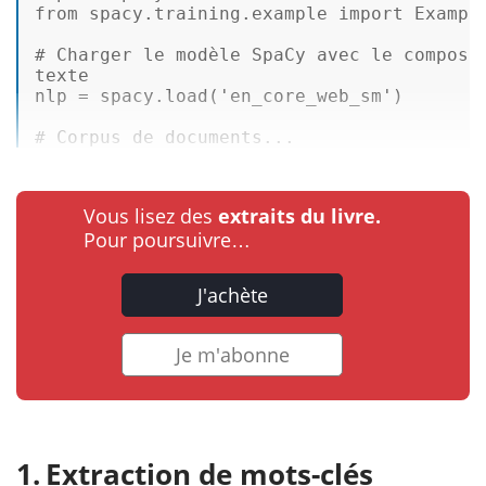
from
 spacy.training.example 
import
 Example
# Charger le modèle SpaCy avec le composa
texte 

nlp = spacy.load(
'en_core_web_sm'
) 

# Corpus de documents...
Vous lisez des
extraits du livre.
Pour poursuivre…
J'achète
Je m'abonne
Extraction de mots-clés