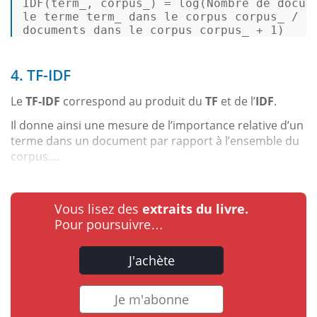
IDF(term_, corpus_) = 
log
(Nombre de docume
le terme term_ dans le corpus corpus_ / No
documents dans le corpus corpus_ + 1) 
4. TF-IDF
Le
TF-IDF
correspond au produit du
TF
et de l’
IDF
.
Il donne ainsi une mesure de l’importance relative d’un
terme dans un document par rapport à l’ensemble du
corpus....
Vous lisez des
extraits du livre.
Pour poursuivre…
J'achète
Je m'abonne