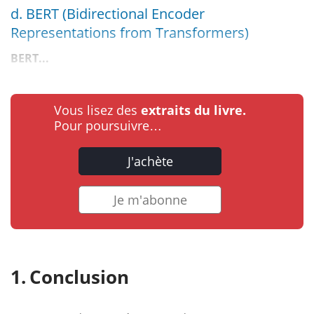
d. BERT (Bidirectional Encoder
Representations from Transformers)
BERT...
Vous lisez des
extraits du livre.
Pour poursuivre…
J'achète
Je m'abonne
Conclusion