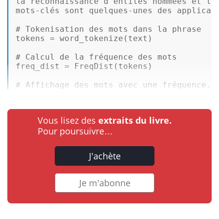
la reconnaissance d'entités nommées et l'e
mots-clés sont quelques-unes des applicat
# Tokenisation des mots dans la phrase 
tokens = word_tokenize(text) 

# Calcul de la fréquence des mots 
freq_dist = FreqDist(tokens) 

# Affichage des mots avec une fréquence..
Vous lisez des
extraits du livre.
Pour poursuivre…
J'achète
Je m'abonne