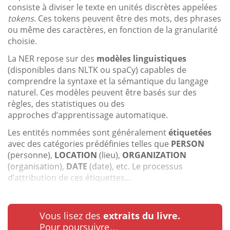
consiste à diviser le texte en unités discrètes appelées
tokens
. Ces tokens peuvent être des mots, des phrases
ou même des caractères, en fonction de la granularité
choisie.
La NER repose sur des
modèles linguistiques
(disponibles dans NLTK ou spaCy) capables de
comprendre la syntaxe et la sémantique du langage
naturel. Ces modèles peuvent être basés sur des
règles, des statistiques ou des
approches d’apprentissage automatique.
Les entités nommées sont généralement
étiquetées
avec des catégories prédéfinies telles que
PERSON
(personne),
LOCATION
(lieu),
ORGANIZATION
(organisation),
DATE
(date), etc. Le processus
d’attribution de ces étiquettes...
Vous lisez des
extraits du livre.
Pour poursuivre…