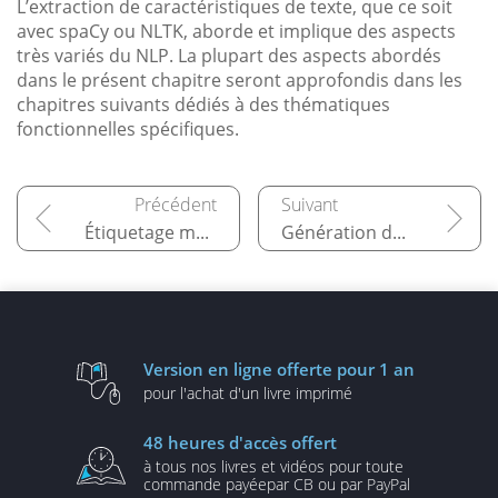
L’extraction de caractéristiques de texte, que ce soit
avec spaCy ou NLTK, aborde et implique des aspects
très variés du NLP. La plupart des aspects abordés
dans le présent chapitre seront approfondis dans les
chapitres suivants dédiés à des thématiques
fonctionnelles spécifiques.
Étiquetage morphosyntaxique
Génération de texte
Version en ligne
offerte pour 1 an
pour l'achat d'un
livre imprimé
48 heures
d'accès offert
à tous nos livres et vidéos
pour toute
commande payée
par CB ou par PayPal