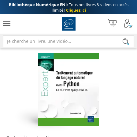
Bibliothèque Numérique ENI:
Tous nos livres & vidéos en accès
illimité !
Cliquez ici