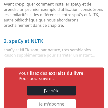
Avant d’expliquer comment installer spaCy et de
prendre un premier exemple d’utilisation, considérons
les similarités et les différences entre spaCy et NLTK,
autre bibliothèque que nous aborderons
prochainement dans ce chapitre.
2. spaCy et NLTK
spaCy et NLTK sont, par nature, très semblables.
Raison supplémentaire pour s’arrêter un instant...
Vous lisez des
extraits du livre.
Pour poursuivre…
J'achète
Je m'abonne