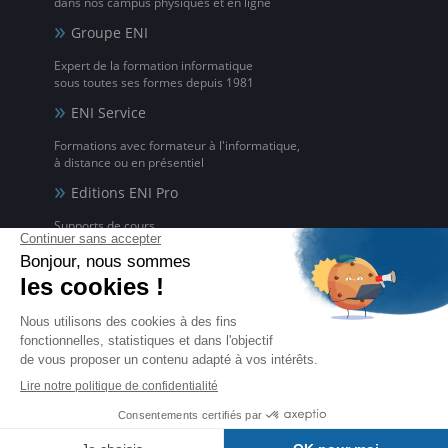
dans nos campus physiques et en ligne
Groupe ENI
Expert de la formation informatique
sous toutes ses formes depuis 1981
ENI Service
Formations avec formateur à l'informatique,
à distance ou en présentiel
Editions ENI Pro
Supports de cours
pour les organismes de formation
ENI elearning
La solution de formation à l'informatique en ligne,
disponible en 5 langues
Certifications ENI
Certifications à l'informatique
éligibles CPF et reconnues par l'État