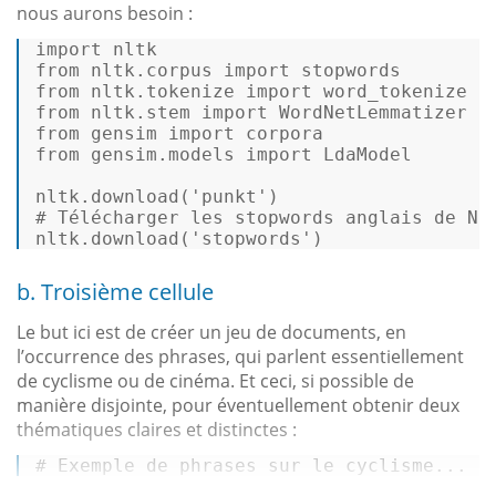
nous aurons besoin :
import
from
 nltk.corpus 
import
from
 nltk.tokenize 
import
from
 nltk.stem 
import
from
 gensim 
import
from
 gensim.models 
import
 LdaModel 

nltk.download(
'punkt'
# Télécharger les stopwords anglais de NL
nltk.download(
'stopwords'
) 
b. Troisième cellule
Le but ici est de créer un jeu de documents, en
l’occurrence des phrases, qui parlent essentiellement
de cyclisme ou de cinéma. Et ceci, si possible de
manière disjointe, pour éventuellement obtenir deux
thématiques claires et distinctes :
# Exemple de phrases sur le cyclisme...