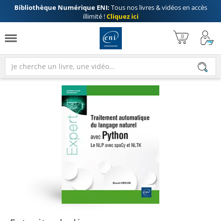
Bibliothèque Numérique ENI:
Tous nos livres & vidéos en accès
illimité !
Cliquez ici