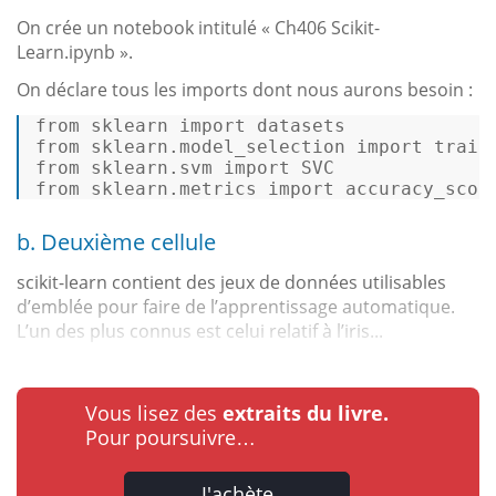
On crée un notebook intitulé « Ch406 Scikit-
Learn.ipynb ».
On déclare tous les imports dont nous aurons besoin :
from
 sklearn 
import
from
 sklearn.
model_selection
import
from
 sklearn.
svm
import
SVC
from
 sklearn.
metrics
import
 accuracy_scor
b. Deuxième cellule
scikit-learn contient des jeux de données utilisables
d’emblée pour faire de l’apprentissage automatique.
L’un des plus connus est celui relatif à l’iris...
Vous lisez des
extraits du livre.
Pour poursuivre…
J'achète