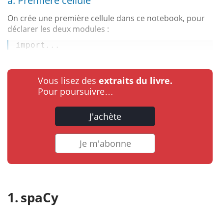
a. Première cellule
On crée une première cellule dans ce notebook, pour
déclarer les deux modules :
import
...
Vous lisez des
extraits du livre.
Pour poursuivre…
J'achète
Je m'abonne
spaCy