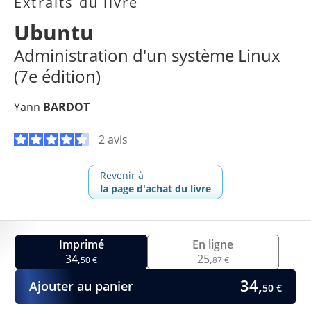
Extraits du livre
Ubuntu
Administration d'un système Linux
(7e édition)
Yann
BARDOT
2 avis
Revenir à
la page d'achat du livre
Imprimé
En ligne
34,
25,
50 €
87 €
34,
Ajouter au panier
50 €