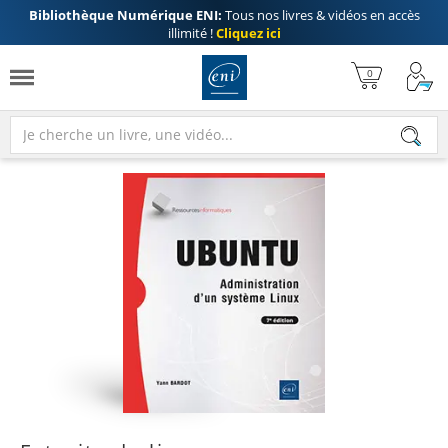
Bibliothèque Numérique ENI:
Tous nos livres & vidéos en accès
illimité !
Cliquez ici