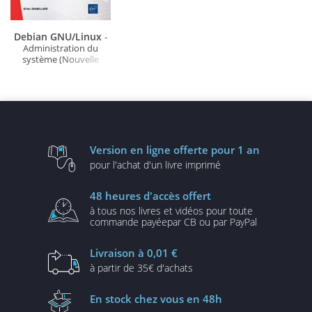
Debian GNU/Linux
-
Administration du
système (Nouvelle
édition)
Version en ligne
offerte pour 1 an
pour l'achat d'un
livre imprimé
48 heures
d'accès offert
à tous nos livres et vidéos
pour toute
commande payée
par CB ou par PayPal
Livraison
à 0,01 €
à partir de
35€ d'achats
En stock
chez vous en 48h