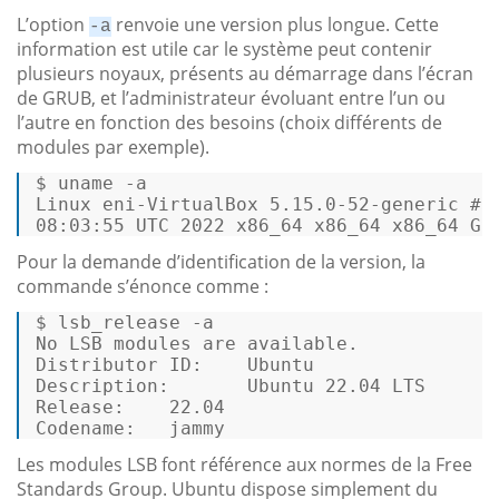
L’option
renvoie une version plus longue. Cette
-a
information est utile car le système peut contenir
plusieurs noyaux, présents au démarrage dans l’écran
de GRUB, et l’administrateur évoluant entre l’un ou
l’autre en fonction des besoins (choix différents de
modules par exemple).
$
uname
-a
Linux
eni-VirtualBox
5.15
.0
-52
-generic
#5
08
:03:55
UTC
2022 
x86_64
x86_64
x86_64
GN
Pour la demande d’identification de la version, la
commande s’énonce comme :
$ lsb_release -a   

No LSB modules are available. 

Description:       Ubuntu 22.04 LTS 
Release:    22.04 
Codename:   jammy 
Les modules LSB font référence aux normes de la Free
Standards Group. Ubuntu dispose simplement du