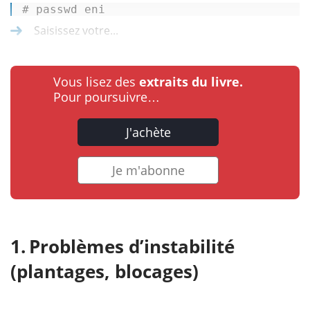
# passwd eni 
Saisissez votre...
Vous lisez des
extraits du livre.
Pour poursuivre…
J'achète
Je m'abonne
Problèmes d’instabilité
(plantages, blocages)