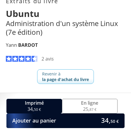
Extraits du livre
Ubuntu
Administration d'un système Linux
(7e édition)
Yann
BARDOT
2 avis
Revenir à
la page d'achat du livre
Imprimé
En ligne
34,
25,
50 €
87 €
34,
Ajouter au panier
50 €