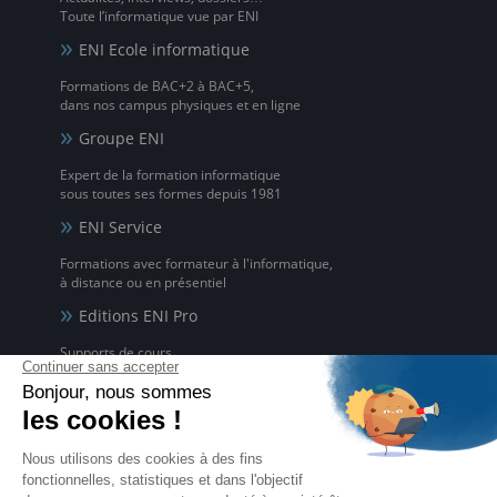
Toute l’informatique vue par ENI
ENI Ecole informatique
Formations de BAC+2 à BAC+5,
dans nos campus physiques et en ligne
Groupe ENI
Expert de la formation informatique
sous toutes ses formes depuis 1981
ENI Service
Formations avec formateur à l'informatique,
à distance ou en présentiel
Editions ENI Pro
Supports de cours
pour les organismes de formation
ENI elearning
La solution de formation à l'informatique en ligne,
disponible en 5 langues
Certifications ENI