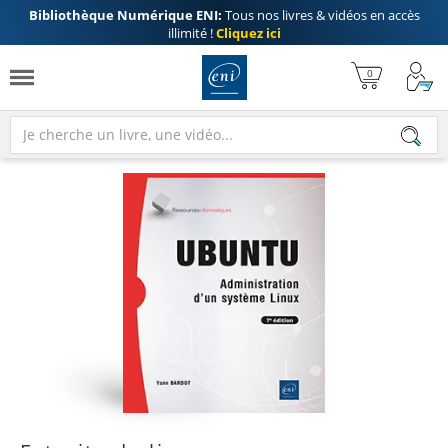
Bibliothèque Numérique ENI:
Tous nos livres & vidéos en accès
illimité !
Cliquez ici