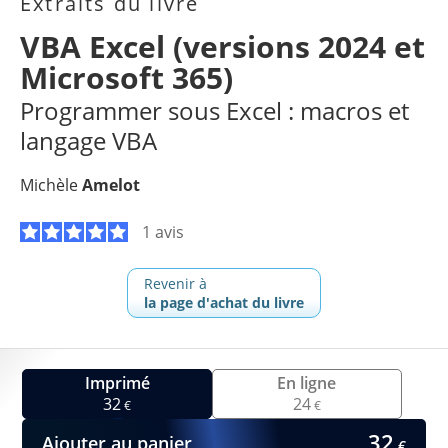
Extraits du livre
VBA Excel (versions 2024 et
Microsoft 365)
Programmer sous Excel : macros et
langage VBA
Michèle
Amelot
1 avis
Revenir à
la page d'achat du livre
Imprimé
En ligne
32
24
€
€
32
Ajouter au panier
€