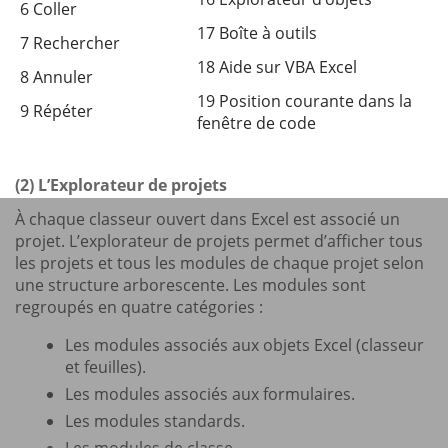
6 Coller
17 Boîte à outils
7 Rechercher
18 Aide sur VBA Excel
8 Annuler
19 Position courante dans la
9 Répéter
fenêtre de code
(2) L’Explorateur de projets
À chaque classeur ouvert dans Excel est associé un
projet. L’explorateur de projets permet d’afficher tous
les projets et tous les modules de chaque projet selon
une structure arborescente. Les modules sont
regroupés en quatre catégories :
Les modules associés aux objets Excel (classeur
et feuilles).
Les modules associés aux formulaires.
Les modules standards.