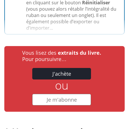
en cliquant sur le bouton
Réinitialiser
(vous pouvez alors rétablir l’intégralité du
ruban ou seulement un onglet). Il est
également possible d’exporter ou
d’importer...
Vous lisez des
extraits du livre.
Pour poursuivre…
J'achète
ou
Je m'abonne