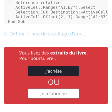
'  Référence relative 
   ActiveCell.Range(
"A1:B7"
).
Select
   Selection.Cut Destination:=ActiveCell.
   ActiveCell.Offset(
2
, 
1
).Range(
"A1:B7"
)
End
Sub
d. Définir le lieu de stockage d’une...
Vous lisez des
extraits du livre.
Pour poursuivre…
J'achète
ou
Je m'abonne