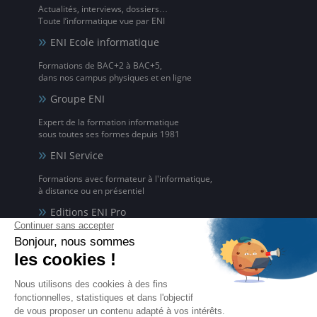
Actualités, interviews, dossiers…
Toute l’informatique vue par ENI
ENI Ecole informatique
Formations de BAC+2 à BAC+5,
dans nos campus physiques et en ligne
Groupe ENI
Expert de la formation informatique
sous toutes ses formes depuis 1981
ENI Service
Formations avec formateur à l'informatique,
à distance ou en présentiel
Editions ENI Pro
Supports de cours
pour les organismes de formation
ENI elearning
La solution de formation à l'informatique en ligne,
disponible en 5 langues