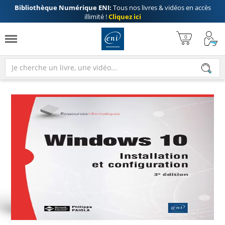
Bibliothèque Numérique ENI:
Tous nos livres & vidéos en accès
illimité !
Cliquez ici