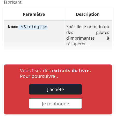
fabricant.
Paramètre
Description
Spécifie le nom du ou
-Name
<String[]>
des pilotes
d’imprimantes à
récupérer....
Vous lisez des
extraits du livre.
Pour poursuivre…
J'achète
Je m'abonne