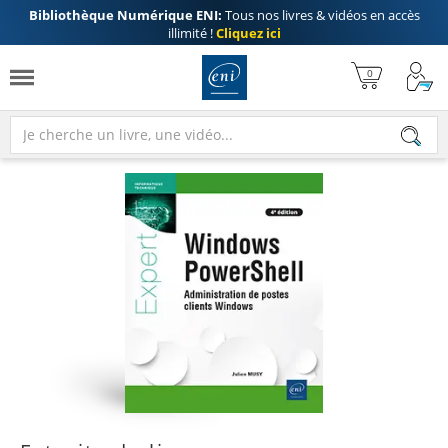
Bibliothèque Numérique ENI:
Tous nos livres & vidéos en accès
illimité !
Cliquez ici