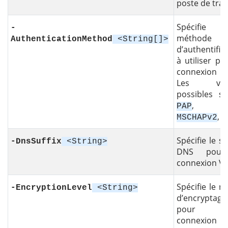
poste de trava
Spécifie
-
méthode
AuthenticationMethod
<String[]>
d’authentific
à utiliser po
connexion 
Les vale
possibles so
,
PAP
C
,
MSCHAPv2
E
Spécifie le su
-DnsSuffix
<String>
DNS pour
connexion V
Spécifie le n
-EncryptionLevel
<String>
d’encryptage
pour 
connexion 