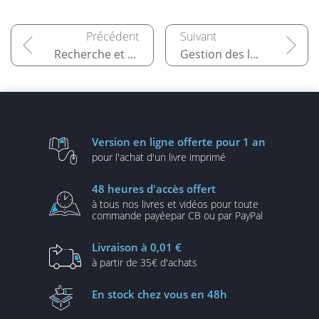
Recherche et collecte d'informations
Gestion des logiciels
Version en ligne
offerte pour 1 an
pour l'achat d'un
livre imprimé
48 heures
d'accès offert
à tous nos livres et vidéos
pour toute
commande payée
par CB ou par PayPal
Livraison
à 0,01 €
à partir de
35€ d'achats
En stock
chez vous en 48h