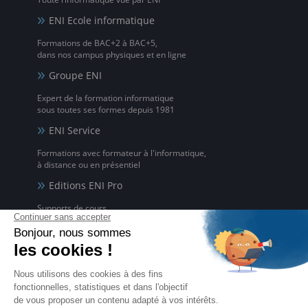
ENI Ecole informatique
Formations de BAC+2 à BAC+5,
dans nos campus physiques et en ligne
Groupe ENI
Expert de la formation informatique
sous toutes ses formes depuis 1981
ENI Service
Formations avec formateur à l'informatique,
à distance ou en présentiel
Editions ENI Pro
Supports de cours
pour les organismes de formation
ENI elearning
La solution de formation à l'informatique en ligne,
disponible en 5 langues
Certifications ENI