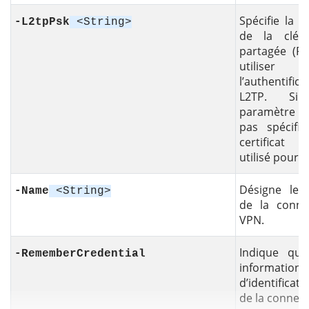
Spécifie la v
-L2tpPsk
<String>
de la clé 
partagée (PS
utiliser 
l’authentifica
L2TP. Si
paramètre n
pas spécifié
certificat
utilisé pour 
Désigne le
-Name
<String>
de la conne
VPN.
Indique que
-RememberCredential
informations
d’identificati
de la connexi