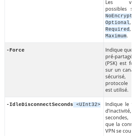
Les vale
possibles so
NoEncrypti
,
Optional
,
Required
.
Maximum
Indique que l
-Force
pré-partagée
(PSK) est fo
sur un canal
sécurisé, s
protocole 
est utilisé.
Indique le t
-IdleDisconnectSeconds
<UInt32>
d’inactivité
secondes, a
que la conne
VPN se coupe