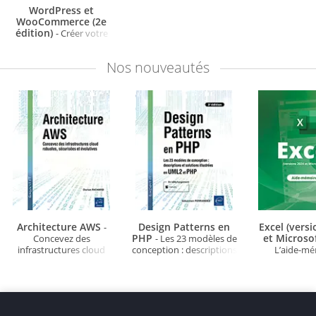
WordPress et
WooCommerce (2e
édition)
- Créer votre
boutique en ligne
Nos
nouveautés
Architecture AWS
Design Patterns en
Excel (vers
-
PHP
et Microso
Concevez des
- Les 23 modèles de
infrastructures cloud
conception : descriptions
L’aide-m
robustes, sécurisées et
et solutions illustrées en
évolutives
UML2 et PHP (3e édition)