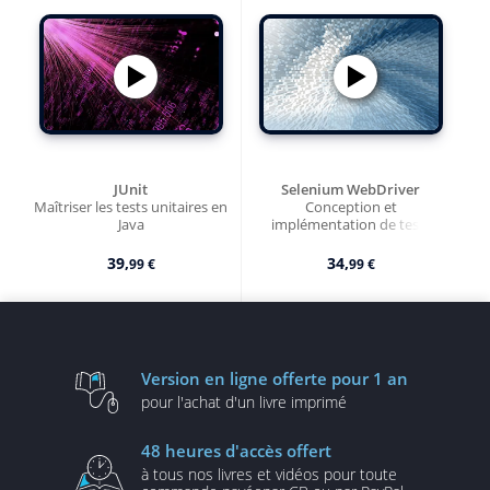
JUnit
Selenium WebDriver
Maîtriser les tests unitaires en
Conception et
Java
implémentation de tests
fonctionnels automatisés en
Java
39,
34,
99 €
99 €
Version en ligne
offerte pour 1 an
pour l'achat d'un
livre imprimé
48 heures
d'accès offert
à tous nos livres et vidéos
pour toute