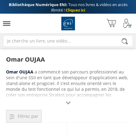
Bibliothèque Numérique ENI:
Tous nos livres & vidéos en accès
illimité !
Cliquez ici
Omar OUJAA
Omar OUJAA
a commencé son parcours professionnel au
sein d'une SSII en tant que développeur d'applications web,
stand-alone et progiciel. Il s'est ensuite orienté vers le
monde du test fonctionnel ce qui lui a permis, en 2018, de
créer son entreprise Stratest pour accompagner les
entreprises face à leurs problématiques liées à la qualité

logicielle. Aujourd'hui ingénieur en informatique et certifié
ISTQB Test Manager, il livre dans cette vidéo toute son
Filtrez par
expertise sur Selenium WebDriver pour la mise en place de
tests fonctionnels automatisés.