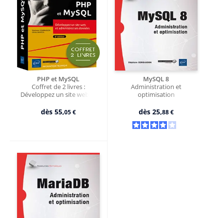
PHP et MySQL
MySQL 8
Coffret de 2 livres :
Administration et
Développez un site web et
optimisation
administrez ses données (6e
édition)
dès
55,
dès
25,
05 €
88 €