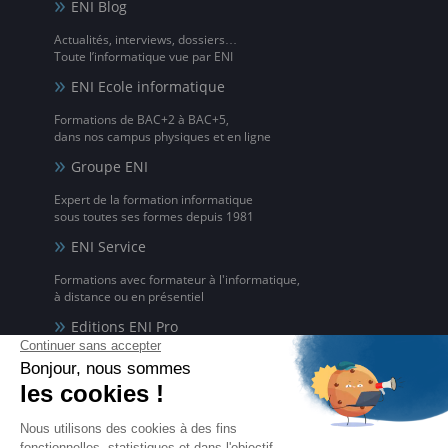
ENI Blog
Actualités, interviews, dossiers…
Toute l’informatique vue par ENI
ENI Ecole informatique
Formations de BAC+2 à BAC+5,
dans nos campus physiques et en ligne
Groupe ENI
Expert de la formation informatique
sous toutes ses formes depuis 1981
ENI Service
Formations avec formateur à l'informatique,
à distance ou en présentiel
Editions ENI Pro
Supports de cours
pour les organismes de formation
ENI elearning
La solution de formation à l'informatique en ligne,