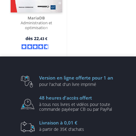
MariaDB
Administration et
optimisation
dès
22,
43 €
Version en ligne
offerte pour 1 an
pour l'achat d'un
livre imprimé
48 heures
d'accès offert
à tous nos livres et vidéos
pour toute
commande payée
par CB ou par PayPal
Livraison
à 0,01 €
à partir de
35€ d'achats