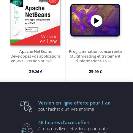
Apache NetBeans
Programmation concurrente
Développez vos applications
Multithreading et traitement
en Java - Version numérique
d'informations en Java
29,
29,
26 €
99 €
Version en ligne
offerte pour 1 an
pour l'achat d'un
livre imprimé
48 heures
d'accès offert
à tous nos livres et vidéos
pour toute