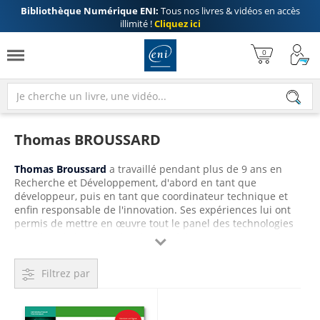
Bibliothèque Numérique ENI:
Tous nos livres & vidéos en accès
illimité !
Cliquez ici
Thomas BROUSSARD
Thomas Broussard
a travaillé pendant plus de 9 ans en
Recherche et Développement, d'abord en tant que
développeur, puis en tant que coordinateur technique et
enfin responsable de l'innovation. Ses expériences lui ont
permis de mettre en œuvre tout le panel des technologies
Java dans le but de créer des produits innovants. Fort de ces

expériences, il assume depuis 6 ans, en parallèle de son
poste principal, une activité d'enseignant en modélisation et
Filtrez par
développement Java auprès d'écoles d'ingénieurs.