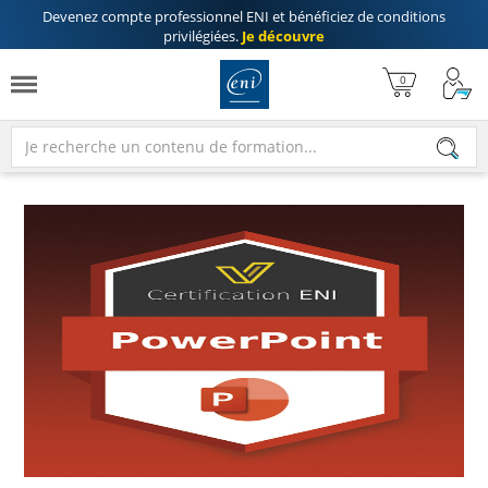
Devenez compte professionnel ENI
et bénéficiez de
conditions
privilégiées
.
Je découvre