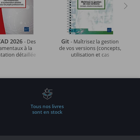
CAD 2026
Git
- Des
- Maîtrisez la gestion
amentaux à la
de vos versions (concepts,
tation détaillée
utilisation et cas
ur de projets
pratiques) (5e édition)
fessionnels
Tous nos livres
sont en stock