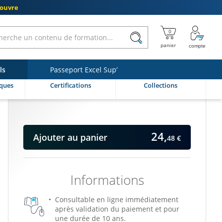
couvre
ls
Passeport Excel Sup’
ques
Certifications
Collections
24,
Ajouter
au panier
48 €
Informations
Consultable en ligne immédiatement
après validation du paiement et pour
une durée de 10 ans.