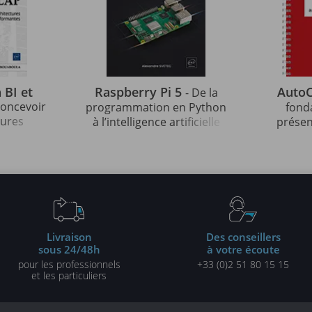
 BI et
Raspberry Pi 5
Auto
- De la
 concevoir
programmation en Python
fond
tures
à l’intelligence artificielle
présen
les
pour l'analyse d'images
auto
tes
pro
Livraison
Des conseillers
sous 24/48h
à votre écoute
pour les professionnels
+33 (0)2 51 80 15 15
et les particuliers