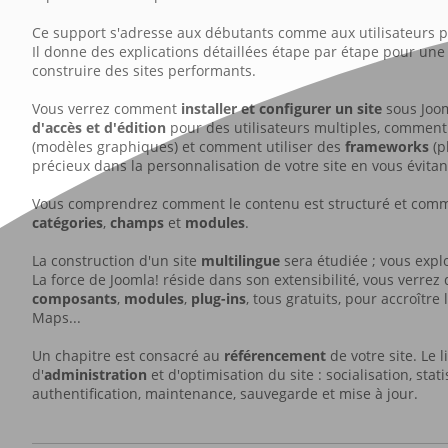
Ce support s'adresse aux débutants comme aux utilisateurs plu
Il donne des explications détaillées étape par étape pour une
construire des sites performants.
Vous verrez comment
installer et configurer un site
sous Joom
d'accès et d'édition
pour des utilisateurs multiples, comment 
(modèles graphiques) et comment utiliser des
frameworks
(p
précieux dans la personnalisation de votre site en vous évitant
Vous comprendrez comment le contenu est structuré et comme
catégories
,
champs
et
modules
.
La construction d'un site
multilingue
sera étudiée ; vous explo
La force de Joomla! réside dans son extensibilité, vous verre
composants
,
modules
,
plug-ins
, tous gratuits, pour accroître
Maps...
Un chapitre est consacré au
référencement
de votre site. Le 
d'
administration
et d'optimisation du site : socialisation, st
authentification, maintenance, sauvegarde et mise à jour.