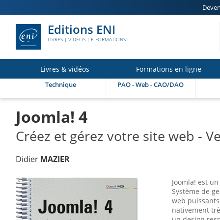
Deven
Editions ENI
LIVRES | VIDÉOS | E-FORMATIONS
Livres & vidéos
Formations en ligne
Technique
PAO - Web - CAO/DAO
Joomla! 4
Créez et gérez votre site web - V
Didier
MAZIER
Joomla! est u
Système de ges
web puissants 
nativement tr
un design resp