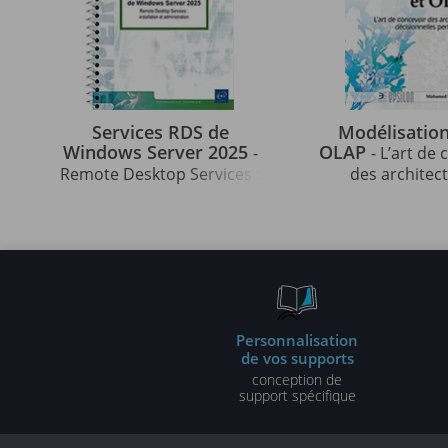
Services RDS de
Modélisation
Windows Server 2025
OLAP
-
- L’art de
Remote Desktop Services :
des architec
installation et
décisionnel
administration
performan
Personnalisation
de vos supports
conception de
support spécifique