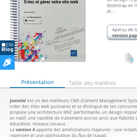
Bootstrap en na
et...
Aperçu de l
version pap
Présentation
Table des matières
Joomla!
est un des meilleurs CMS (Content Management System
créer des sites web puissants et se distingue de ses concurre
propose une architecture MVC performante, un design respons
en natif, une rapidité de traitement accrue ainsi que fiabilité 
éducation, réseaux sociaux…
La
version 4
apporte des améliorations majeures : une installa
repensée et une optimisation du flux de travail.