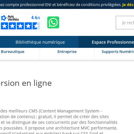
ez compte professionnel ENI
et bénéficiez de
conditions privilégiées
.
Je dé
Bibliothèque numérique
Espace Professionne
Bureautique
Entreprise
Supports Numéri
ersion en ligne
n des meilleurs CMS (Content Management System -
tion de contenu) ; gratuit, il permet de créer des sites
et se distingue de ses concurrents par des fonctionnalités
ès poussées. Il propose une architecture MVC performante,
onsif (s'adaptant aux mobiles) basé sur CSS Grid et