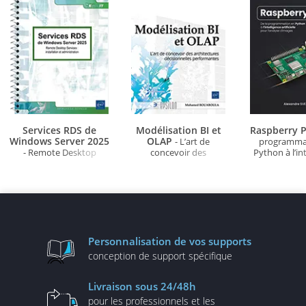
Services RDS de
Modélisation BI et
Raspberry P
Windows Server 2025
OLAP
- L’art de
programma
- Remote Desktop
concevoir des
Python à l’in
Services : installation et
architectures
artificielle po
administration
décisionnelles
d'ima
performantes
Personnalisation
de vos supports
conception de
support spécifique
Livraison
sous 24/48h
pour les professionnels
et les