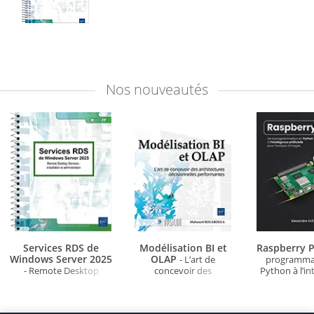
Nos
nouveautés
Services RDS de
Modélisation BI et
Raspberry P
Windows Server 2025
OLAP
- L’art de
programma
- Remote Desktop
concevoir des
Python à l’in
Services : installation et
architectures
artificielle po
administration
décisionnelles
d'ima
performantes