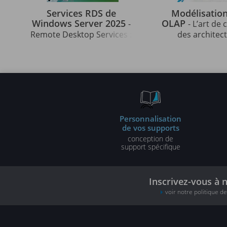
Services RDS de
Modélisation
Windows Server 2025
OLAP
-
- L’art de
Remote Desktop Services :
des architec
installation et
décisionnel
administration
performan
Personnalisation
de vos supports
conception de
support spécifique
Inscrivez-vous à 
voir notre politique d