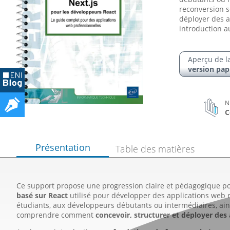
reconversion 
déployer des a
introduction a
Aperçu de l
version pap
N
C
Présentation
Table des matières
Ce support propose une progression claire et pédagogique po
basé sur React
utilisé pour développer des applications web ra
étudiants, aux développeurs débutants ou intermédiaires, ain
comprendre comment
concevoir, structurer et déployer des