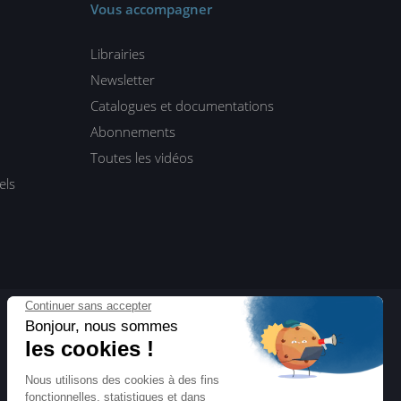
Vous accompagner
Librairies
Newsletter
Catalogues et documentations
Abonnements
Toutes les vidéos
els
ENI Blog
Actualités, interviews, dossiers…
Toute l’informatique vue par ENI