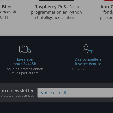
 BI et
Raspberry Pi 5
Auto
- De la
 concevoir
programmation en Python
fond
tures
à l’intelligence artificielle
présen
les
pour l'analyse d'images
auto
tes
pro
Livraison
Des conseillers
sous 24/48h
à votre écoute
pour les professionnels
+33 (0)2 51 80 15 15
et les particuliers
notre newsletter
e protection des données