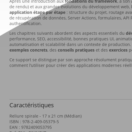
Après une introduction aux
fondations du framework
, à son
de rendu) et aux grandes évolutions du développement web, 
application étape par étape
: structure du projet, routage ava
de récupération de données, Server Actions, formulaires, API 
authentification.
Les chapitres suivants abordent des aspects essentiels du
dé
performance, SEO, accessibilité, bonnes pratiques UI, animati
automatisation et scalabilité dans un contexte de production. 
exemples concrets
, des
conseils pratiques
et des
exercices
po
Ce support se distingue par son approche résolument pratique 
comment l’utiliser pour créer des applications modernes réel
Caractéristiques
Reliure spirale - 17 x 21 cm (Médian)
ISBN : 978-2-409-05379-5
EAN : 9782409053795