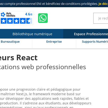
ez compte professionnel ENI
et bénéficiez de
conditions privilégiées
.
Je dé
Bibliothèque numérique
Espace Professionne
Bureautique
Entreprise
Supports Numéri
eurs React
cations web professionnelles
opose une progression claire et pédagogique pour
 maîtriser Next.js, le framework moderne basé sur
pour développer des applications web rapides, fiables et
 production. Il s’adresse aux étudiants, aux développeurs
ntermédiaires, ainsi qu’aux professionnels en