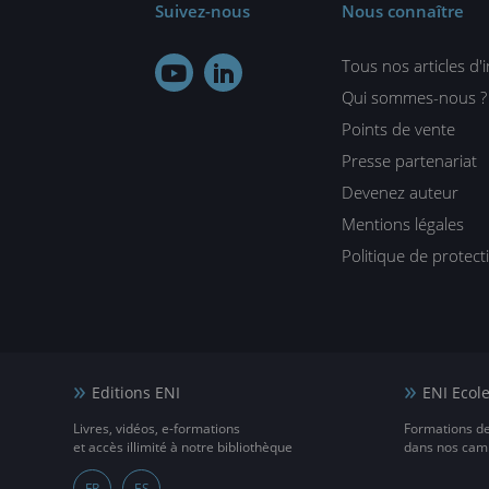
Suivez-nous
Nous connaître
Tous nos articles d'


Qui sommes-nous ?
Points de vente
Presse partenariat
Devenez auteur
Mentions légales
Politique de protec
Editions ENI
ENI Ecol
Livres, vidéos, e-formations
Formations d
et accès illimité à notre bibliothèque
dans nos camp
FR
ES