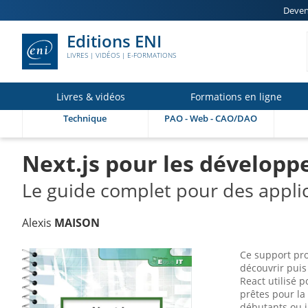
Deven
Editions ENI
LIVRES | VIDÉOS | E-FORMATIONS
Livres & vidéos
Formations en ligne
Technique
PAO - Web - CAO/DAO
Next.js pour les développ
Le guide complet pour des appli
Alexis
MAISON
Ce support pr
découvrir puis
React utilisé 
prêtes pour la
débutants ou i