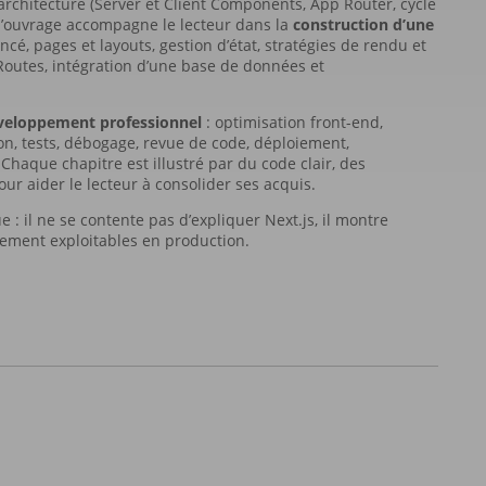
 architecture (Server et Client Components, App Router, cycle
l’ouvrage accompagne le lecteur dans la
construction d’une
ncé, pages et layouts, gestion d’état, stratégies de rendu et
Routes, intégration d’une base de données et
veloppement professionnel
: optimisation front-end,
on, tests, débogage, revue de code, déploiement,
Chaque chapitre est illustré par du code clair, des
ur aider le lecteur à consolider ses acquis.
: il ne se contente pas d’expliquer Next.js, il montre
lement exploitables en production.