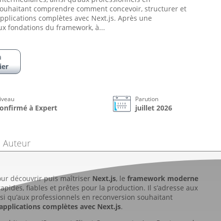
souhaitant comprendre comment concevoir, structurer et
pplications complètes avec Next.js. Après une
ux fondations du framework, à...
a
ier
iveau
Parution
onfirmé à Expert
juillet 2026
Auteur
ur découvrir puis maîtriser
Next.js
, le
framework moderne
pides, fiables et prêtes pour la production. Il s’adresse aux
si qu’aux professionnels en reconversion souhaitant
 applications complètes avec Next.js
.