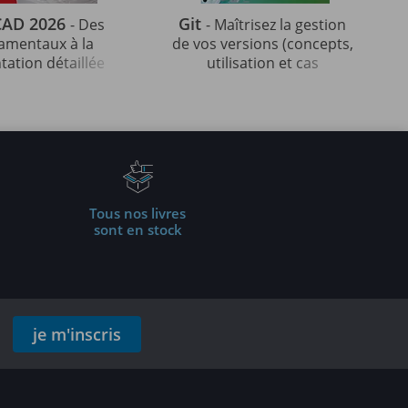
CAD 2026
Git
- Des
- Maîtrisez la gestion
amentaux à la
de vos versions (concepts,
tation détaillée
utilisation et cas
ur de projets
pratiques) (5e édition)
fessionnels
Tous nos livres
sont en stock
je m'inscris