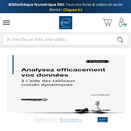
Bibliothèque Numérique ENI:
Tous nos livres & vidéos en accès
illimité !
Cliquez ici