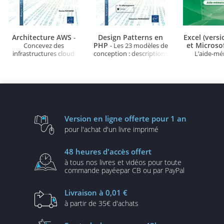
Architecture AWS
Design Patterns en
Excel (vers
-
PHP
et Microso
Concevez des
- Les 23 modèles de
infrastructures cloud
conception : descriptions
L’aide-m
robustes, sécurisées et
et solutions illustrées en
évolutives
UML2 et PHP (3e édition)
Version en ligne
offerte pour 1 an
pour l'achat d'un
livre imprimé
48 heures
d'accès offert
à tous nos livres et vidéos
pour toute
commande payée
par CB ou par PayPal
Livraison
à 0,01 €
à partir de
35€ d'achats