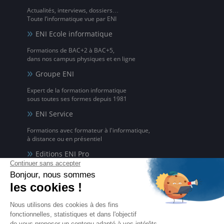
Actualités, interviews, dossiers…
Toute l’informatique vue par ENI
ENI Ecole informatique
Formations de BAC+2 à BAC+5,
dans nos campus physiques et en ligne
Groupe ENI
Expert de la formation informatique
sous toutes ses formes depuis 1981
ENI Service
Formations avec formateur à l'informatique,
à distance ou en présentiel
Editions ENI Pro
Supports de cours
pour les organismes de formation
ENI elearning
La solution de formation à l'informatique en ligne,
disponible en 5 langues