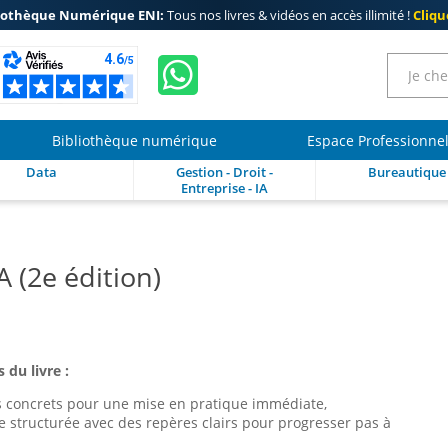
iothèque Numérique ENI:
Tous nos livres & vidéos en accès illimité !
Clique
Bibliothèque numérique
Espace Professionne
Data
Gestion - Droit -
Bureautique
Entreprise - IA
(2e édition)
 du livre :
s concrets pour une mise en pratique immédiate,
 structurée avec des repères clairs pour progresser pas à