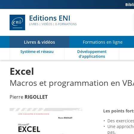
Bibl
Editions ENI
LIVRES | VIDÉOS | E-FORMATIONS
Livres & vidéos
Formations en ligne
Système et réseau
Développement
d'applications
Excel
Macros et programmation en VBA 
Pierre
RIGOLLET
Les points forts
Des exercice
Une approche
pas,