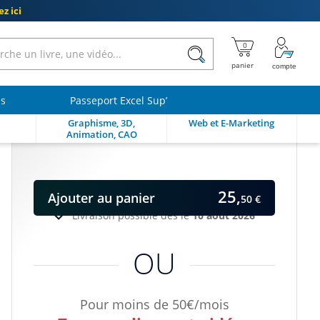
z ici
ls
Passeport Excel Sup’
Graphisme, 3D,
Web et E-Marketing
Animation, CAO
25,
Ajouter
au panier
50 €
Livraison possible dès le
10 août 2026
OU
Pour moins de 50€/mois