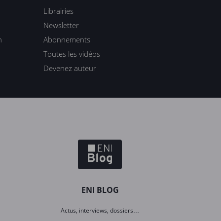
Librairies
Newsletter
n
Abonnements
Toutes les vidéos
Devenez auteur
ENI BLOG
Actus, interviews, dossiers…