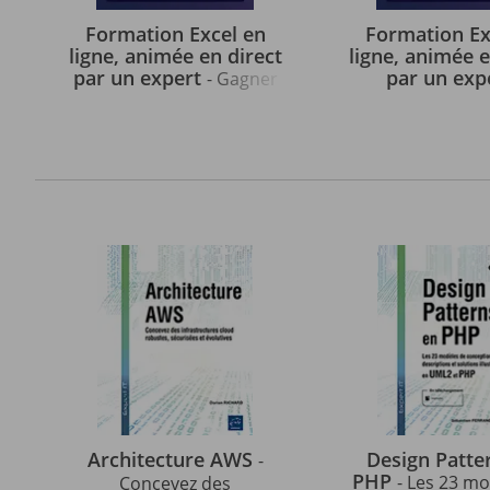
Formation Excel en
Formation Ex
ligne, animée en direct
ligne, animée e
par un expert
par un exp
- Gagner
en efficacité - avec
Introduction Ma
support de cours &
enregistrement
attestation de suivi fournis
support de c
attestation de sui
Architecture AWS
Design Patte
-
PHP
- Les 23 m
Concevez des