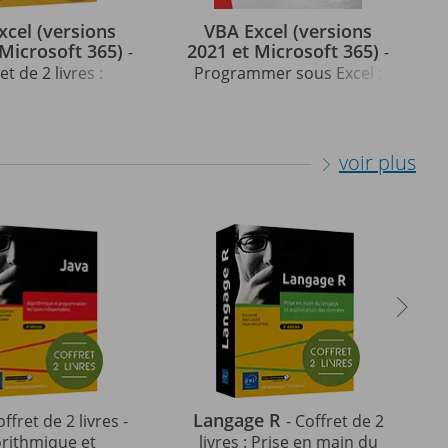
xcel (versions
VBA Excel (versions
 Microsoft 365)
2021 et Microsoft 365)
-
-
et de 2 livres :
Programmer sous Excel :
aîtrisez la
macros et langage VBA
ammation sous
ours, exercices et
corrigés
voir plus
Langage R
offret de 2 livres -
- Coffret de 2
orithmique et
livres : Prise en main du