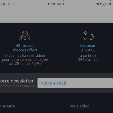
criptions
mémoire
programm
strées en
indispens
édition)
48 heures
Livraison
d'accès offert
à 0,01 €
à tous nos livres et vidéos
à partir de
pour toute commande payée
35€ d'achats
par CB ou par PayPal
notre newsletter
e protection des données
onnaître
Vous aider