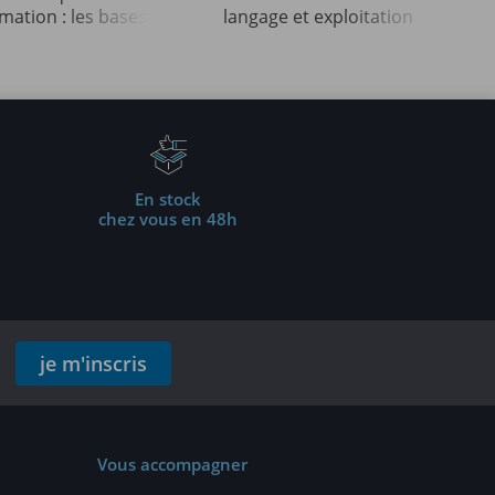
ation : les bases
langage et exploitation
ables (4e édition)
des données (3e édition)
En stock
chez vous en 48h
je m'inscris
Vous accompagner