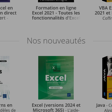
cel en
Formation en ligne
VBA E
n direct
Excel 2021 - Toutes les
2021 et
ert
fonctionnalités d'Excel
-
Coffr
à votre portée
- + le livre
cro mode
M
numérique Excel 2021
 - avec
progr
OFFERT - Valable 1 an, en
ours &
Excel : C
Nos
nouveautés
illimité
vi fournis
rns en
Excel (versions 2024 et
Java
- C
Microsoft 365)
odèles de
- L’aide-
Alg