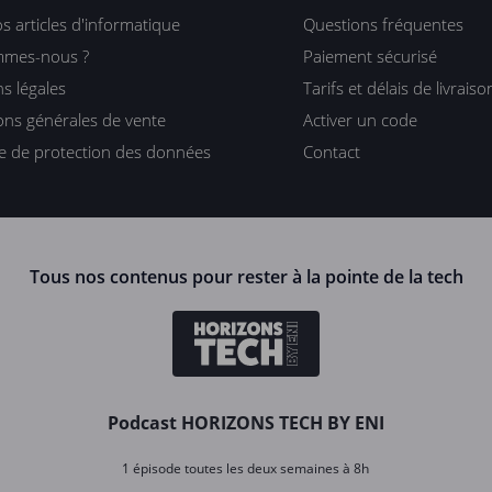
s articles d'informatique
Questions fréquentes
mmes-nous ?
Paiement sécurisé
s légales
Tarifs et délais de livraiso
ons générales de vente
Activer un code
ue de protection des données
Contact
Tous nos contenus pour rester à la pointe de la tech
Podcast HORIZONS TECH BY ENI
1 épisode toutes les deux semaines à 8h