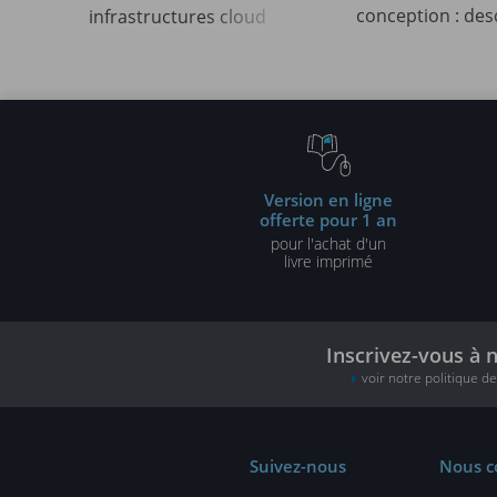
conception : des
infrastructures cloud
et solutions illu
robustes, sécurisées et
UML2 et PHP (3e 
évolutives
Version en ligne
offerte pour 1 an
pour l'achat d'un
livre imprimé
Inscrivez-vous à 
voir notre politique d
Suivez-nous
Nous c