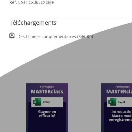
Ref. ENI : CX365EXCMP
Téléchargements
Des fichiers complémentaires (846 Ko)