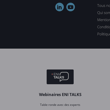
Tous no


Qui so
Mention
Conditi
Politiq
Webinaires ENI TALKS
Table ronde avec des experts