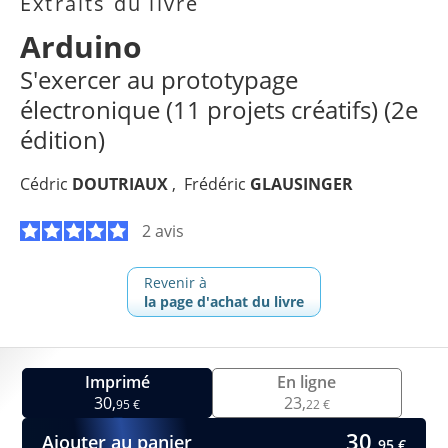
Extraits du livre
Arduino
S'exercer au prototypage
électronique (11 projets créatifs) (2e
édition)
Cédric
DOUTRIAUX
Frédéric
GLAUSINGER
2 avis
Revenir à
la page d'achat du livre
Imprimé
En ligne
30,
23,
95 €
22 €
30,
Ajouter au panier
95 €