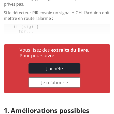
privez pas.
Si le détecteur PIR envoie un signal HIGH, l’Arduino doit
mettre en route l’alarme :
  if (sig) { 

    for...
Vous lisez des
extraits du livre.
Pour poursuivre…
J'achète
Je m'abonne
Améliorations possibles