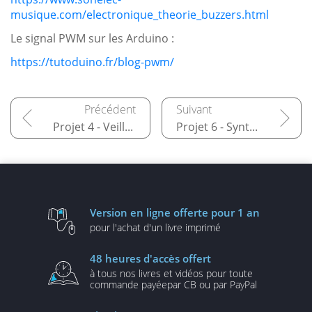
musique.com/electronique_theorie_buzzers.html
Le signal PWM sur les Arduino :
https://tutoduino.fr/blog-pwm/
Projet 4 - Veilleuse automatique
Projet 6 - Synthétiseur musical
Version en ligne
offerte pour 1 an
pour l'achat d'un
livre imprimé
48 heures
d'accès offert
à tous nos livres et vidéos
pour toute
commande payée
par CB ou par PayPal