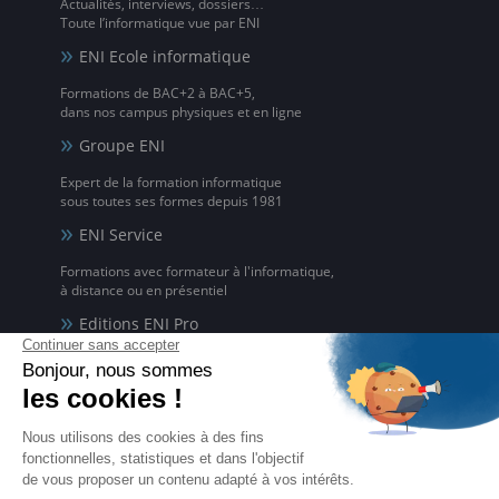
Actualités, interviews, dossiers…
Toute l’informatique vue par ENI
ENI Ecole informatique
Formations de BAC+2 à BAC+5,
dans nos campus physiques et en ligne
Groupe ENI
Expert de la formation informatique
sous toutes ses formes depuis 1981
ENI Service
Formations avec formateur à l'informatique,
à distance ou en présentiel
Editions ENI Pro
Supports de cours
pour les organismes de formation
ENI elearning
La solution de formation à l'informatique en ligne,
disponible en 5 langues