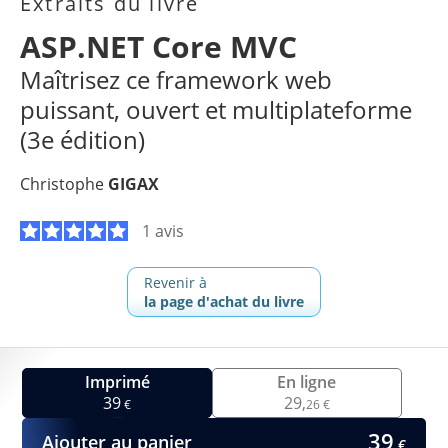
Extraits du livre
ASP.NET Core MVC
Maîtrisez ce framework web
puissant, ouvert et multiplateforme
(3e édition)
Christophe
GIGAX
1 avis
Revenir à
la page d'achat du livre
Imprimé
En ligne
39
29,
€
26 €
39
Ajouter au panier
€