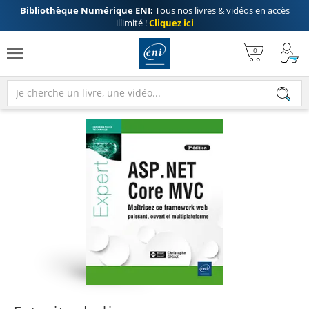
Bibliothèque Numérique ENI:
Tous nos livres & vidéos en accès
illimité !
Cliquez ici