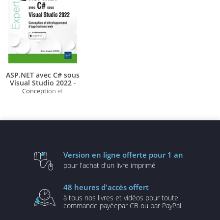
ASP.NET avec C# sous
Visual Studio 2022
-
Conception et
développement
d'applications web
Version en ligne
offerte pour 1 an
pour l'achat d'un
livre imprimé
48 heures
d'accès offert
à tous nos livres et vidéos
pour toute
commande payée
par CB ou par PayPal