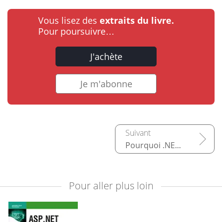
Vous lisez des
extraits du livre.
Pour poursuivre…
J'achète
Je m'abonne
Pourquoi .NET Core ?
Pour aller plus loin