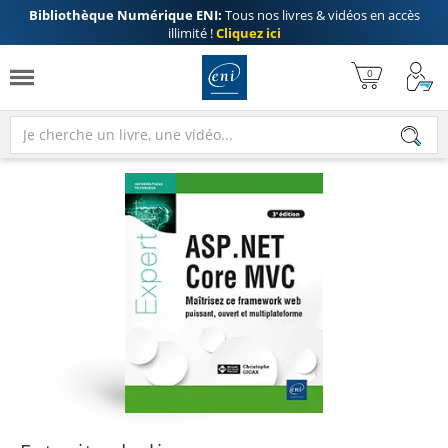
Bibliothèque Numérique ENI:
Tous nos livres & vidéos en accès
illimité !
Cliquez ici