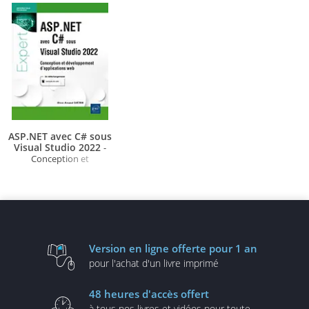
ASP.NET avec C# sous
Visual Studio 2022
-
Conception et
développement
d'applications web
Version en ligne
offerte pour 1 an
pour l'achat d'un
livre imprimé
48 heures
d'accès offert
à tous nos livres et vidéos
pour toute