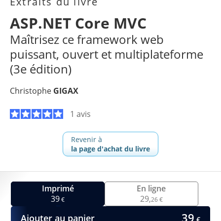
Extraits du livre
ASP.NET Core MVC
Maîtrisez ce framework web
puissant, ouvert et multiplateforme
(3e édition)
Christophe
GIGAX
1 avis
Revenir à
la page d'achat du livre
Imprimé
En ligne
39
29,
€
26 €
39
Ajouter au panier
€