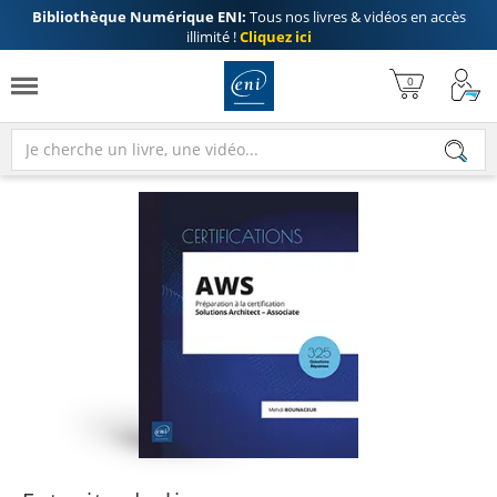
Bibliothèque Numérique ENI:
Tous nos livres & vidéos en accès
illimité !
Cliquez ici