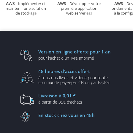
AWS
AWS
AWS
- Implémenter et
- Développez votre
- De
maintenir une solution
première application
fondamenta
de stockage
web serverless
à la config
votre envir
trav
Version en ligne
offerte pour 1 an
pour l'achat d'un
livre imprimé
48 heures
d'accès offert
à tous nos livres et vidéos
pour toute
commande payée
par CB ou par PayPal
Livraison
à 0,01 €
à partir de
35€ d'achats
En stock
chez vous en 48h