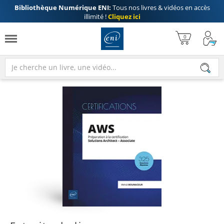
Bibliothèque Numérique ENI:
Tous nos livres & vidéos en accès
illimité !
Cliquez ici