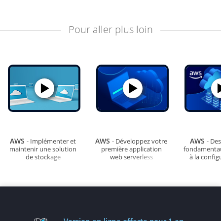
Pour aller plus loin
AWS
AWS
AWS
- Implémenter et
- Développez votre
- De
maintenir une solution
première application
fondamenta
de stockage
web serverless
à la config
votre envir
trav
Version en ligne
offerte pour 1 an