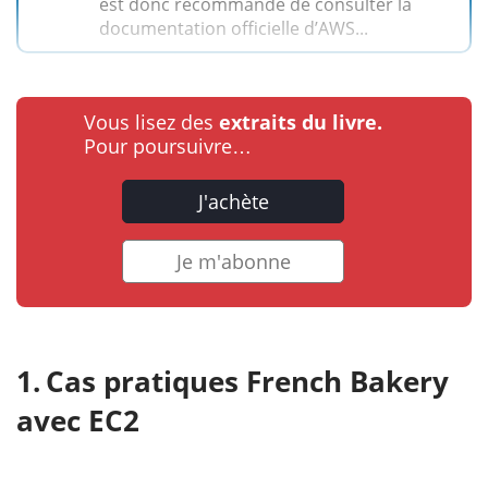
est donc recommandé de consulter la
documentation officielle d’AWS...
Vous lisez des
extraits du livre.
Pour poursuivre…
J'achète
Je m'abonne
Cas pratiques French Bakery
avec EC2